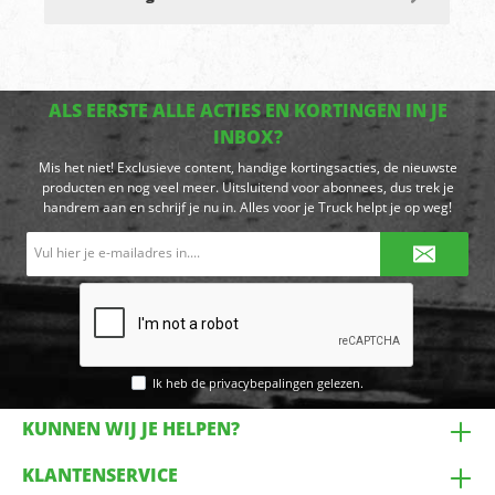
ALS EERSTE ALLE ACTIES EN KORTINGEN IN JE
INBOX?
Mis het niet! Exclusieve content, handige kortingsacties, de nieuwste
producten en nog veel meer. Uitsluitend voor abonnees, dus trek je
handrem aan en schrijf je nu in. Alles voor je Truck helpt je op weg!
E-
mailadres*
Ik heb de
privacybepalingen
gelezen.
KUNNEN WIJ JE HELPEN?
KLANTENSERVICE