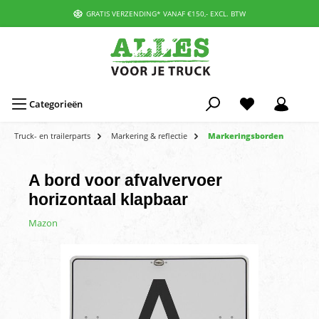
GRATIS VERZENDING* VANAF €150,- EXCL. BTW
Categorieën
Truck- en trailerparts
Markering & reflectie
Markeringsborden
A bord voor afvalvervoer
horizontaal klapbaar
Mazon