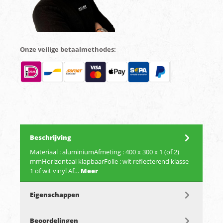
Onze veilige betaalmethodes:
Beschrijving
Materiaal : aluminiumAfmeting : 400 x 300 x 1 (of 2)
mmHorizontaal klapbaarFolie : wit reflecterend klasse
1 of wit vinyl Af…
Meer
Eigenschappen
Beoordelingen