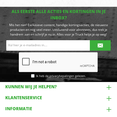
ALS EERSTE ALLE ACTIES EN KORTINGEN IN JE
INBOX?
Mis het niet! Exclusieve content, handige kortingsacties, de nieuwste
producten en nog veel meer. Uitsluitend voor abonnees, dus trek je
handrem aan en schrijf je nu in. Alles voor je Truck helpt je op weg!
E-
mailadres*
Ik heb de
privacybepalingen
gelezen.
KUNNEN WIJ JE HELPEN?
KLANTENSERVICE
INFORMATIE