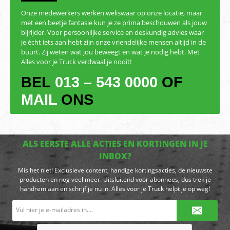
Onze medewerkers werken weliswaar op onze locatie, maar
met een beetje fantasie kun je ze prima beschouwen als jouw
bijrijder. Voor persoonlijke service en deskundig advies waar
je écht iets aan hebt zijn onze vriendelijke mensen altijd in de
buurt. Zij weten wat jou beweegt en wat je nodig hebt. Met
Alles voor je Truck verdwaal je nooit!
BEL
013 – 543 0000
OF
MAIL
ONS
ALS EERSTE ALLE ACTIES EN KORTINGEN IN JE
INBOX?
Mis het niet! Exclusieve content, handige kortingsacties, de nieuwste
producten en nog veel meer. Uitsluitend voor abonnees, dus trek je
handrem aan en schrijf je nu in. Alles voor je Truck helpt je op weg!
E-
mailadres*