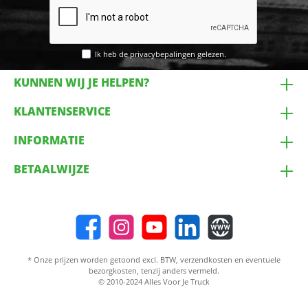
Ik heb de
privacybepalingen
gelezen.
KUNNEN WIJ JE HELPEN?
KLANTENSERVICE
INFORMATIE
BETAALWIJZE
* Onze prijzen worden getoond excl. BTW,
verzendkosten
en eventuele
bezorgkosten, tenzij anders vermeld.
© 2010-2024 Alles Voor Je Truck