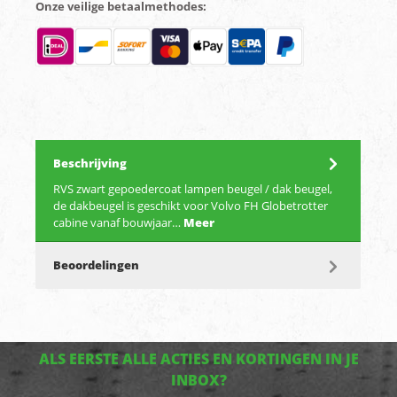
Onze veilige betaalmethodes:
Beschrijving
RVS zwart gepoedercoat lampen beugel / dak beugel,
de dakbeugel is geschikt voor Volvo FH Globetrotter
cabine vanaf bouwjaar…
Meer
Beoordelingen
ALS EERSTE ALLE ACTIES EN KORTINGEN IN JE
INBOX?