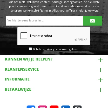
Mis het niet! Exclusieve content, handige kortingsacties, de nieuwste
producten en nog veel meer. Uitsluitend voor abonnees, dus trek je
handrem aan en schrijf je nu in. Alles voor je Truck helpt je op weg!
E-
mailadres*
Ik heb de
privacybepalingen
gelezen.
KUNNEN WIJ JE HELPEN?
KLANTENSERVICE
INFORMATIE
BETAALWIJZE