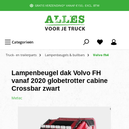
GRATIS VERZENDING* VANAF €150,- EXCL. BTW
Categorieën
Truck- en trailerparts
Lampenbeugels & bullbars
Volvo fh4
Lampenbeugel dak Volvo FH
vanaf 2020 globetrotter cabine
Crossbar zwart
Metec