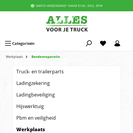
GRATIS VERZENDING* VANAF €150,- EXCL. BTW
Categorieën
Werkplaats
Bandenreparatie
Truck- en trailerparts
Ladingzekering
Ladingbeveiliging
Hijswerktuig
Pbm en veiligheid
Werkplaats