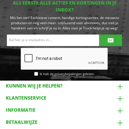
ALS EERSTE ALLE ACTIES EN KORTINGEN IN JE
INBOX?
Mis het niet! Exclusieve content, handige kortingsacties, de nieuwste
producten en nog veel meer. Uitsluitend voor abonnees, dus trek je
handrem aan en schrijf je nu in. Alles voor je Truck helpt je op weg!
E-
mailadres*
Ik heb de
privacybepalingen
gelezen.
KUNNEN WIJ JE HELPEN?
KLANTENSERVICE
INFORMATIE
BETAALWIJZE