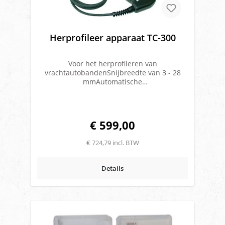
Herprofileer apparaat TC-300
Voor het herprofileren van
vrachtautobandenSnijbreedte van 3 - 28
mmAutomatische
temperatuurbegrenzingGeïsoleerde
snijkopAparte transformator met beveiliging
tegenoververhitting en een automatische
herstartElektronisch
€ 599,00
overbrengingsysteem220 VoltExclusief
messensetMerk: Rema Tip Top
€ 724,79 incl. BTW
Details