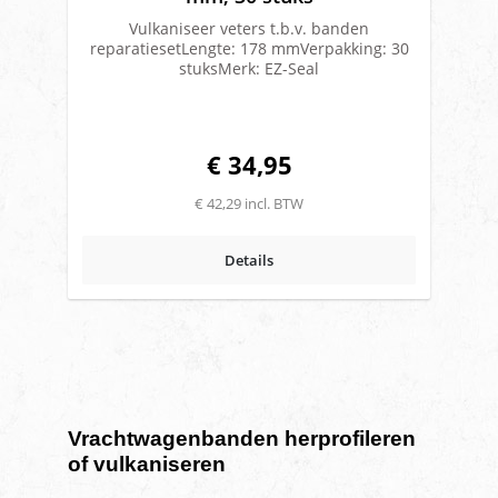
Vulkaniseer veters t.b.v. banden
reparatiesetLengte: 178 mmVerpakking: 30
stuksMerk: EZ-Seal
€ 34,95
€ 42,29 incl. BTW
Details
Vrachtwagenbanden herprofileren
of vulkaniseren