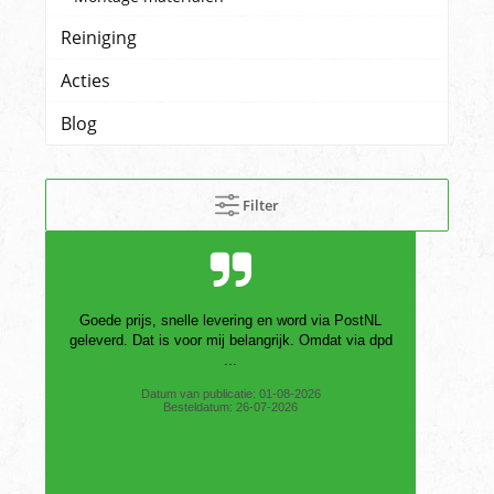
Reiniging
Acties
Blog
Filter
Goede prijs, snelle levering en word via PostNL
geleverd. Dat is voor mij belangrijk. Omdat via dpd
...
Datum van publicatie: 01-08-2026
Besteldatum: 26-07-2026