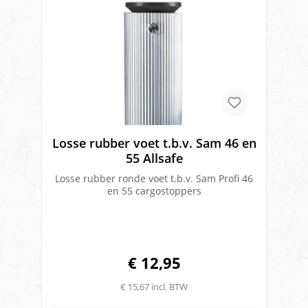
dak (verticaal)of tussen de zijdes
(horizontaal) kan het worden gebruikt
voorbijvoorbeeld het blokkeren van kleine
pallets of dozenEigenschappen:Eindplug
Diameter: MULTI PLUG voor gat 20/25mm en
staafjesrail Toelaatbare Belasting: 350
daNAfwerking: OnbehandeldAfmeting
Buitenbuis: 37MM X 3MMMateriaal:
AluminiumGewicht: 3.21 kgToepasbaar voor
Voertuig: BestelwagenVerstelbereik: 1700-
2300MMArt. nr fabrikant: 10012443Merk:
Loadlok
Losse rubber voet t.b.v. Sam 46 en
55 Allsafe
Losse rubber ronde voet t.b.v. Sam Profi 46
en 55 cargostoppers
€ 12,95
€ 15,67 incl. BTW