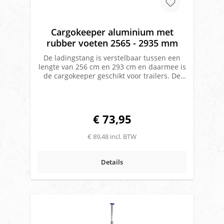
Cargokeeper aluminium met
rubber voeten 2565 - 2935 mm
De ladingstang is verstelbaar tussen een
lengte van 256 cm en 293 cm en daarmee is
de cargokeeper geschikt voor trailers. De
stang is horizontaal inzetbaar en is voorzien
van 2 rubberen stempels (voeten), hiermee
klemt de stang zich tussen de vloer en het
plafond. Vanwege de bredere rubberen voet
€ 73,95
wordt de drukkracht gelijkmatig verdeeld.
De cargokeeper is vervaardigd uit
€ 89,48 incl. BTW
aluminium en daarmee krachtig maar licht
van gewicht, ideaal bij intensief gebruik.
Met deze cargokeeper kun je jouw lading
Details
professioneel zekeren voor een scherpe
prijs. Verstelbaar 2565 - 2935 mmMateriaal:
AluminiumStang Ø 38 mmMet rubber
voetenGewicht: 5,5 kg