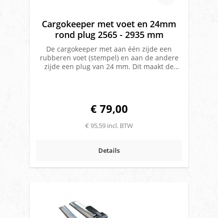
Cargokeeper met voet en 24mm
rond plug 2565 - 2935 mm
De cargokeeper met aan één zijde een
rubberen voet (stempel) en aan de andere
zijde een plug van 24 mm. Dit maakt de
cargokeeper geschikt om te gebruiken met
een zijde in een bindrails en met de andere
zijde te klemmen met de rubberen voet. De
ladingstand is verstelbaar en te gebruiken
€ 79,00
binnen een langte van 260 tot 290 cm, de
stang heeft een diameter van 38mm. Je
€ 95,59 incl. BTW
gebruikt deze stangen om je lading
professioneel en stevig te
zekeren. Verstelbereik 2565 - 2935 mmStang
Details
Ø 38 mmMet rubber voet en plug 24 mm