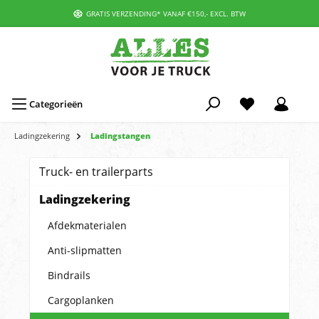
GRATIS VERZENDING* VANAF €150,- EXCL. BTW
Categorieën
Ladingzekering
Ladingstangen
Truck- en trailerparts
Ladingzekering
Afdekmaterialen
Anti-slipmatten
Bindrails
Cargoplanken