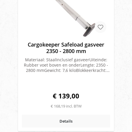
Cargokeeper Safeload gasveer
2350 - 2800 mm
Materiaal: StaalInclusief gasveerUiteinde:
Rubber voet boven en onderLengte: 2350 -
2800 mmGewicht: 7,6 kiloBlokkeerkracht:
125 DaNRemkracht: 120 DaNMerk: Safeload
€ 139,00
€ 168,19 incl. BTW
Details