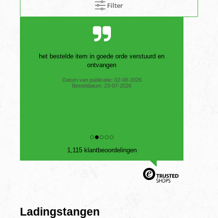
Filter
het bestelde item in goede orde verstuurd en
ontvangen
Datum van publicatie: 02-08-2026
Besteldatum: 23-07-2026
1,115 klantbeoordelingen
Ladingstangen