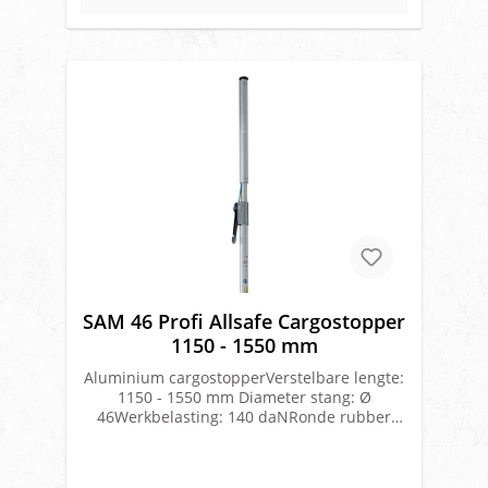
klempositie: door de ladingstang eerst in te
stellen in lengte en vervolgens de hendel
over te halen, wordt de klempositie
geactiveerd. Dit zet de lading vast met een
blijvende klemkracht van 81 kg of 152 kg
(afhankelijk van het model Ergobar). De
cargokeeper is zeer ergonomisch in gebruik
door zijn lichte gewicht en gemakkelijk te
bedienen hendel.Materiaal:
aluminiumVerstelbaarheid: 2400 – 2850
mmBreedte: 40 mmGewicht: 4,5
kgGepatenteerd dubbel veersysteemEN
12195-1 gecertificeerd tot max 150 daN
blokkeerkrachtMerk: Forankra
SAM 46 Profi Allsafe Cargostopper
1150 - 1550 mm
Aluminium cargostopperVerstelbare lengte:
1150 - 1550 mm Diameter stang: Ø
46Werkbelasting: 140 daNRonde rubber
voet onder en bovenGewicht: 2,15 kgPen-
eindstukken Ø 19 of 24 mm voor gebruik in
railsmet gaten Ø 20 of 25 mm los