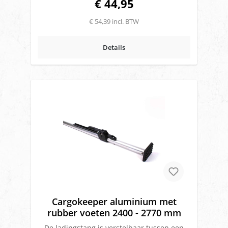
€ 44,95
€ 54,39 incl. BTW
Details
Cargokeeper aluminium met
rubber voeten 2400 - 2770 mm
De ladingstang is verstelbaar tussen een