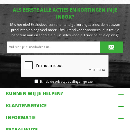
ALS EERSTE ALLE ACTIES EN KORTINGEN IN JE
INBOX?
Mis het niet! Exclusieve content, handige kortingsacties, de nieuwste
producten en nog veel meer. Uitsluitend voor abonnees, dus trek je
handrem aan en schrijf je nu in. Alles voor je Truck helpt je op weg!
E-
mailadres*
Ik heb de
privacybepalingen
gelezen.
KUNNEN WIJ JE HELPEN?
KLANTENSERVICE
INFORMATIE
BETAALWIJZE