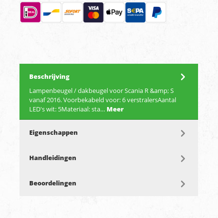
Beschrijving
Lampenbeugel / dakbeugel voor Scania R &amp; S
vanaf 2016. Voorbekabeld voor: 6 verstralersAantal
LED's wit: 5Materiaal: sta…
Meer
Eigenschappen
Handleidingen
Beoordelingen