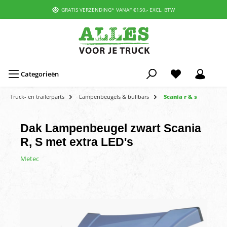
GRATIS VERZENDING* VANAF €150,- EXCL. BTW
Categorieën
Truck- en trailerparts
Lampenbeugels & bullbars
Scania r & s
Dak Lampenbeugel zwart Scania
R, S met extra LED's
Metec