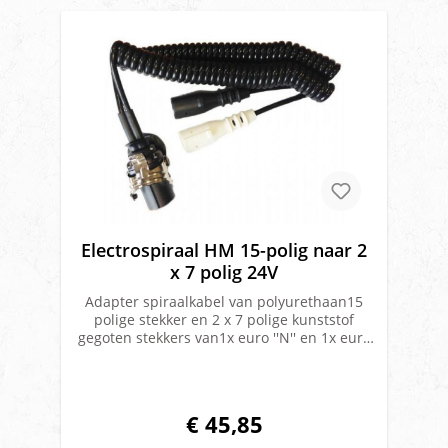
Electrospiraal HM 15-polig naar 2
x 7 polig 24V
Adapter spiraalkabel van polyurethaan15
polige stekker en 2 x 7 polige kunststof
gegoten stekkers van1x euro ''N'' en 1x euro
''S''24 voltAantal aders: 2 x 76 x 1,0 mm2 en
1 x 2,5 mm2 Buiten Ø: 45 mmAantal
windingen: 40Kabeldikte: 13 mmWerklengte:
4 meter
€ 45,85