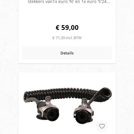
stekkers van1x euro 'N' en 1x euro 'S'24
voltAantal aders: 2 x 7mm2: 6 x 1,0 en 1 x
2,5Buiten Ø: 45 mmAantal windingen:
37Kabeldikte: 10 mmWerklengte: 3,5 meter
€ 59,00
€ 71,39 incl. BTW
Details