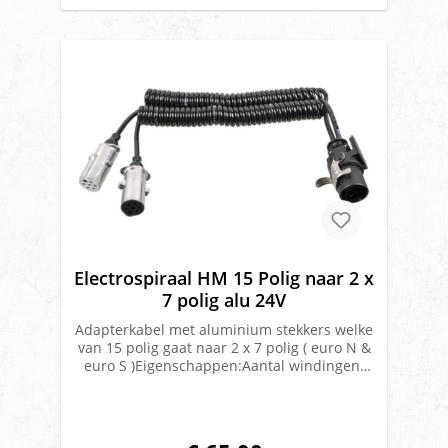
Electrospiraal HM 15 Polig naar 2 x
7 polig alu 24V
Adapterkabel met aluminium stekkers welke
van 15 polig gaat naar 2 x 7 polig ( euro N &
euro S )Eigenschappen:Aantal windingen:
32Werklengte: 3,5 mBinnendiameter: 45
mmDIN - ISO 3731, ISO 1185materiaal: PU
(Polyurethaan)spanning : 24
VAansluitschema: 1 ( zie bijlage )