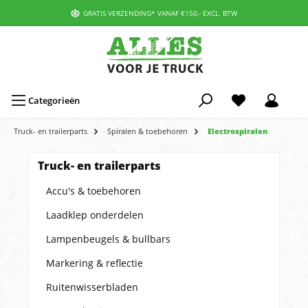
GRATIS VERZENDING* VANAF €150,- EXCL. BTW
Categorieën
Truck- en trailerparts
Spiralen & toebehoren
Electrospiralen
Truck- en trailerparts
Accu's & toebehoren
Laadklep onderdelen
Lampenbeugels & bullbars
Markering & reflectie
Ruitenwisserbladen