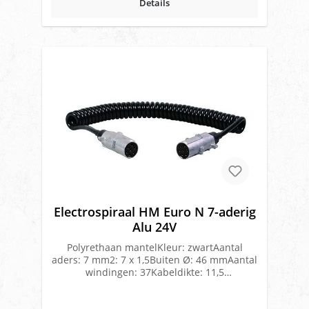
Details
Electrospiraal HM Euro N 7-aderig
Alu 24V
Polyrethaan mantelKleur: zwartAantal
aders: 7 mm2: 7 x 1,5Buiten Ø: 46 mmAantal
windingen: 37Kabeldikte: 11,5
mmWerklengte: 3,5 meterMet metalen
stekkers