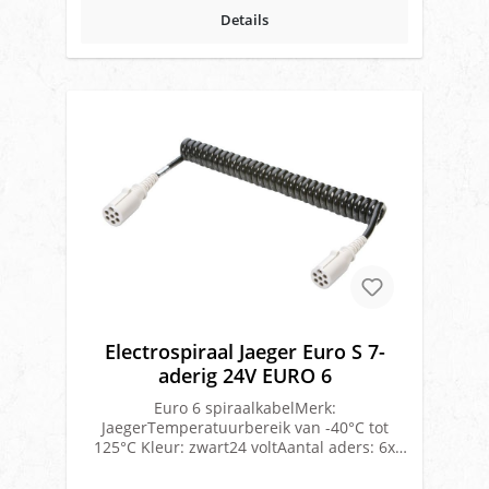
Details
Electrospiraal Jaeger Euro S 7-
aderig 24V EURO 6
Euro 6 spiraalkabelMerk:
JaegerTemperatuurbereik van -40°C tot
125°C Kleur: zwart24 voltAantal aders: 6x
1.5mm² + 1x 2.5mm² Buiten Ø: 42 mmAantal
windingen: 37Kabeldikte: 11,5