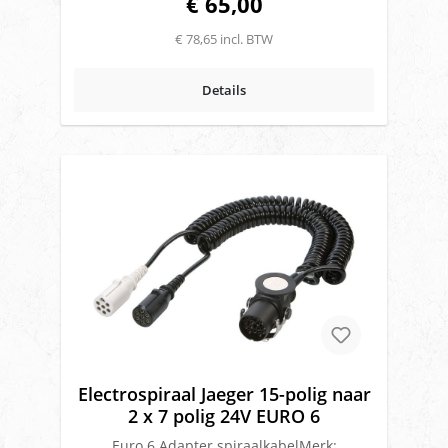
€ 65,00
€ 78,65 incl. BTW
Details
Electrospiraal Jaeger 15-polig naar
2 x 7 polig 24V EURO 6
Euro 6 Adapter spiraalkabelMerk: