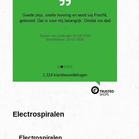
Goede prijs, snelle levering en word via PostNL
geleverd. Dat is voor mij belangrijk. Omdat via dpd
...
Datum van publicatie: 01-08-2026
Besteldatum: 26-07-2026
1,114 klantbeoordelingen
Electrospiralen
Electrospiralen