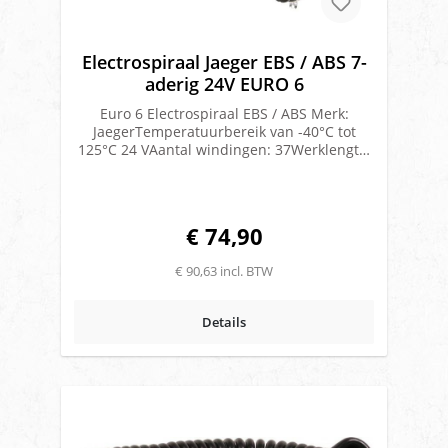
Electrospiraal Jaeger EBS / ABS 7-
aderig 24V EURO 6
Euro 6 Electrospiraal EBS / ABS Merk:
JaegerTemperatuurbereik van -40°C tot
125°C 24 VAantal windingen: 37Werklengte:
4,5 mBuitendiameter winding: 42
mmKabeldikte: 11,5 mmGeschikt voor
ADR/VLG vervoerISO 7638-1Speciale kabel
bestemd voor EURO 6 voertuigen, die
€ 74,90
bestand is tegen de hogere
temperaturentussen truck en trailer
€ 90,63 incl. BTW
veroorzaakt door de optimale windgeleiding
en aerodynamische componenten van een
EURO 6 voertuig.
Details