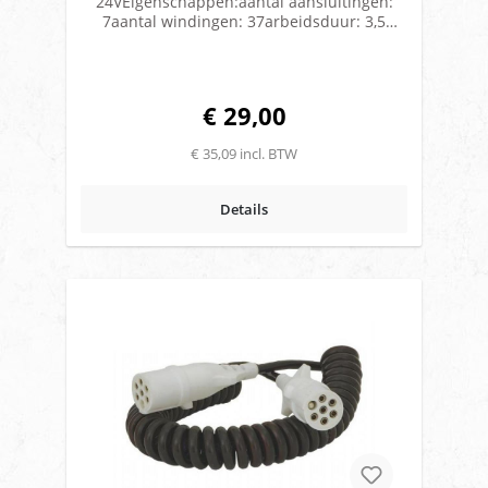
24VEigenschappen:aantal aansluitingen:
7aantal windingen: 37arbeidsduur: 3,5
mDIN - ISO: 1185materiaal: PU
(Polyurethaan)spanning: 24 V
€ 29,00
€ 35,09 incl. BTW
Details