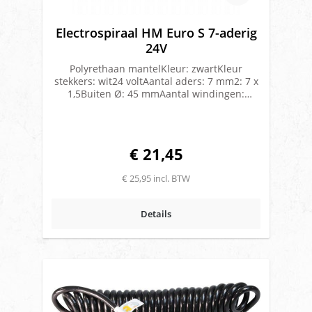
Electrospiraal HM Euro S 7-aderig
24V
Polyrethaan mantelKleur: zwartKleur
stekkers: wit24 voltAantal aders: 7 mm2: 7 x
1,5Buiten Ø: 45 mmAantal windingen:
37Kabeldikte: 11,5 mmWerklengte: 4 meter
€ 21,45
€ 25,95 incl. BTW
Details