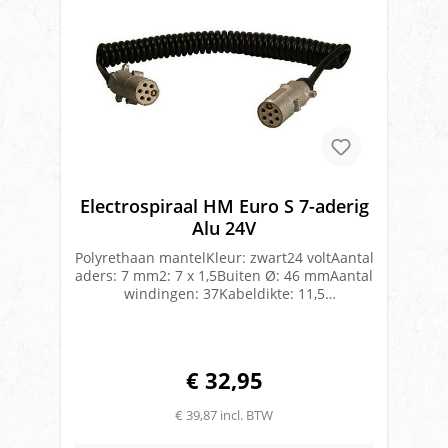
Electrospiraal HM Euro S 7-aderig
Alu 24V
Polyrethaan mantelKleur: zwart24 voltAantal
aders: 7 mm2: 7 x 1,5Buiten Ø: 46 mmAantal
windingen: 37Kabeldikte: 11,5
mmWerklengte: 3,5 meterMet Alu stekkers
€ 32,95
€ 39,87 incl. BTW