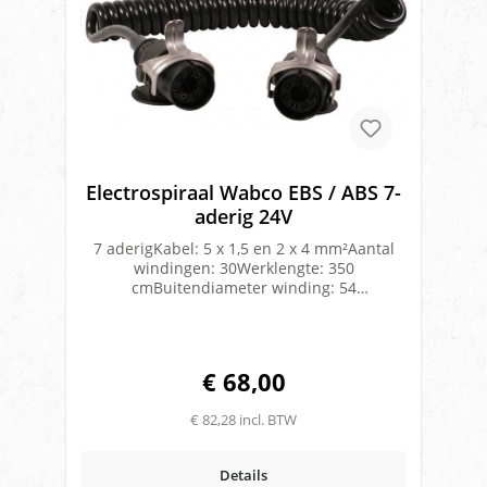
Electrospiraal Wabco EBS / ABS 7-
aderig 24V
7 aderigKabel: 5 x 1,5 en 2 x 4 mm²Aantal
windingen: 30Werklengte: 350
cmBuitendiameter winding: 54
mmKabeldikte: 13 mmDIN 7638Uitvoering:
Polyurethaan(PUR)met Jaeger stekkersMerk:
WabcoGeschikt voor ADR/VLG vervoer
€ 68,00
€ 82,28 incl. BTW
Details