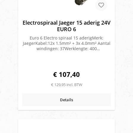
Electrospiraal Jaeger 15 aderig 24V
EURO 6
Euro 6 Electro spiraal 15 aderigMerk:
JaegerKabel:12x 1.5mm² + 3x 4.0mm² Aantal
windingen: 37Werklengte: 400
cmBuitendiameter winding: 42
mmKabeldikte: 11,5 mmISO 1298Uitvoering:
Polyurethaan(PUR)Geschikt voor ADR
vervoerSpeciale kabel bestemd voor EURO 6
€ 107,40
voertuigen, die bestand is tegen de hogere
temperaturentussen truck en trailer
€ 129,95 incl. BTW
veroorzaakt door de optimale windgeleiding
en aerodynamische componenten van een
EURO 6 voertuig.
Details