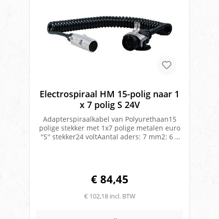
Electrospiraal HM 15-polig naar 1
x 7 polig S 24V
Adapterspiraalkabel van Polyurethaan15
polige stekker met 1x7 polige metalen euro
''S'' stekker24 voltAantal aders: 7 mm2: 6 x
1,0 en 1 x 2,5Buiten Ø: 45 mmAantal
windingen: 41Kabeldikte: 11,5
mmWerklengte: 3,5 meter
€ 84,45
€ 102,18 incl. BTW