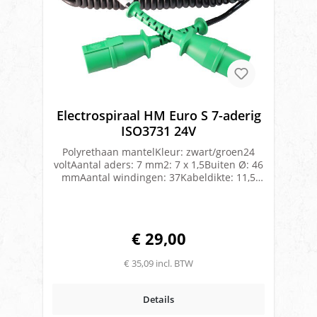
Electrospiraal HM Euro S 7-aderig
ISO3731 24V
Polyrethaan mantelKleur: zwart/groen24
voltAantal aders: 7 mm2: 7 x 1,5Buiten Ø: 46
mmAantal windingen: 37Kabeldikte: 11,5
mmWerklengte: 3,5 meterMet
gevulcaniseerde kunststof stekkers
€ 29,00
€ 35,09 incl. BTW
Details