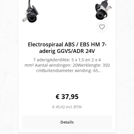
Electrospiraal ABS / EBS HM 7-
aderig GGVS/ADR 24V
7 aderigAderdikte: 5 x 1,5 en 2 x 4
mm² Aantal windingen: 20Werklengte: 350
cmBuitendiameter winding: 65
mmKabeldikte: 14 mmUitvoering:
Polyurethaan(PUR)Geschikt voor ADR/VLG
vervoer
€ 37,95
€ 45,92 incl. BTW
Details