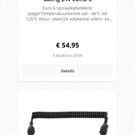
Euro 6 spiraalkabelMerk:
JaegerTemperatuurbereik van -40°C tot
125°C Kleur: zwart24 voltAantal aders: 6x
1.5mm² + 1x 2.5mm² Buiten Ø: 42 mmAantal
windingen: 37Kabeldikte: 11,5
mmWerklengte: 400 cmISO 1185Uitvoering:
Polyurethaan(PUR)Speciale kabel bestemd
€ 54,95
voor EURO 6 voertuigen, die bestand is
tegen de hogere temperaturentussen truck
€ 66,49 incl. BTW
en trailer veroorzaakt door de optimale
windgeleiding en aerodynamische
componenten van een EURO 6 voertuig.
Details