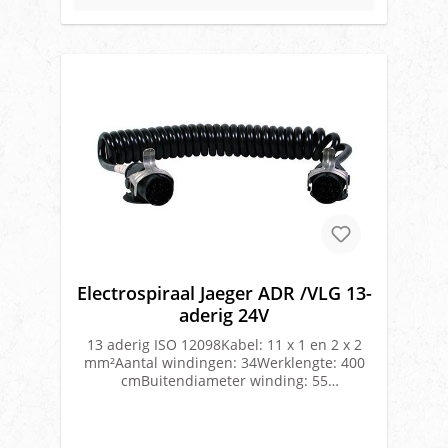
Electrospiraal Jaeger ADR /VLG 13-
aderig 24V
13 aderig ISO 12098Kabel: 11 x 1 en 2 x 2
mm²Aantal windingen: 34Werklengte: 400
cmBuitendiameter winding: 55
mmKabeldikte: 14 mmDIN 7638Uitvoering:
Polyurethaan(PUR)Geschikt voor ADR/VLG
vervoerDubbel geïsoleerdPollaprene Hytrel