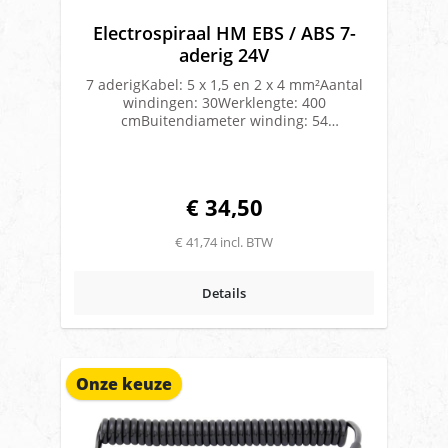
Electrospiraal HM EBS / ABS 7-
aderig 24V
7 aderigKabel: 5 x 1,5 en 2 x 4 mm²Aantal
windingen: 30Werklengte: 400
cmBuitendiameter winding: 54
mmKabeldikte: 13 mmDIN 7638Uitvoering:
Polyurethaan(PUR)Geschikt voor ADR/VLG
vervoer
€ 34,50
€ 41,74 incl. BTW
Details
Onze keuze