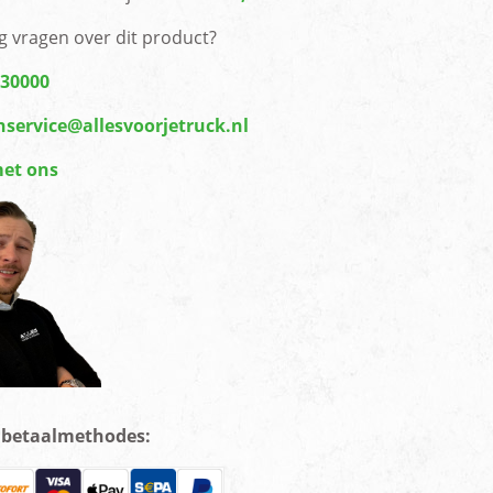
g vragen over dit product?
430000
nservice@allesvoorjetruck.nl
met ons
e betaalmethodes: