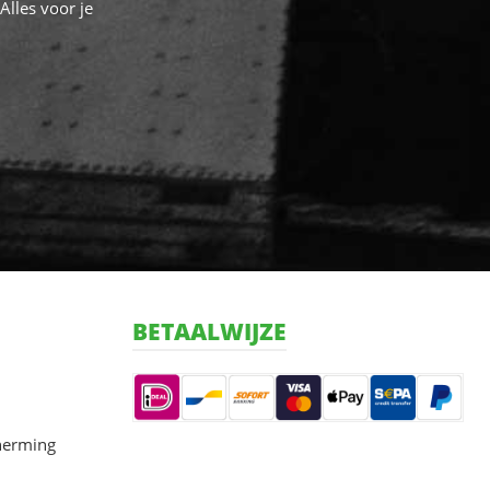
Alles voor je
BETAALWIJZE
herming