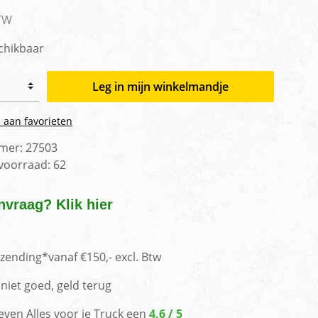
men
BTW
chikbaar
Leg in mijn winkelmandje
 aan favorieten
mer:
27503
 voorraad:
62
nvraag? Klik hier
rzending*vanaf €150,- excl. Btw
niet goed, geld terug
even Alles voor je Truck een
4,6 / 5