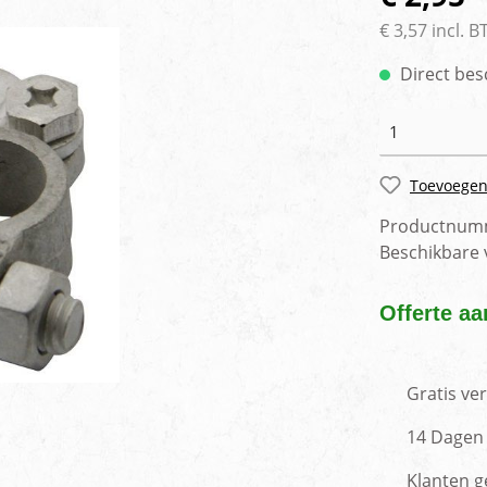
rlichting
Voertuig camera syste
€ 3,57 incl. 
Direct bes
Toevoegen
Productnum
Beschikbare
Offerte aa
Gratis ve
14 Dagen 
Klanten g