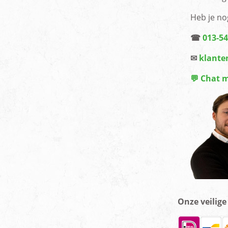
Heb je no
☎
013-5
✉
klante
💬 Chat 
Onze veilig