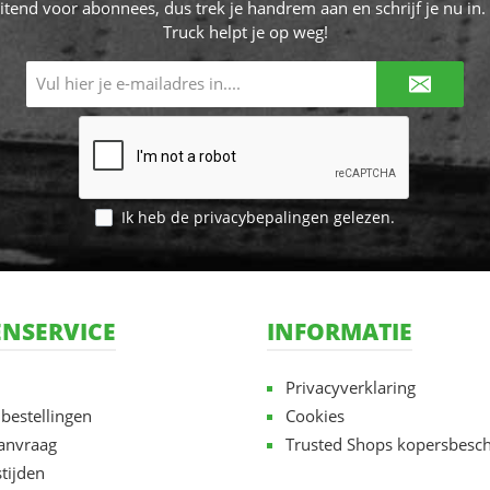
itend voor abonnees, dus trek je handrem aan en schrijf je nu in. 
Truck helpt je op weg!
E-
mailadres*
Ik heb de
privacybepalingen
gelezen.
NSERVICE
INFORMATIE
Privacyverklaring
 bestellingen
Cookies
aanvraag
Trusted Shops kopersbesc
tijden