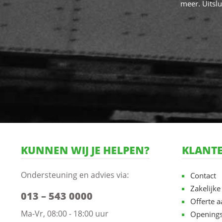
meer. Uitslu
KUNNEN WIJ JE HELPEN?
KLANTE
Ondersteuning en advies via:
Contact
Zakelijke
013 – 543 0000
Offerte 
Ma-Vr, 08:00 - 18:00 uur
Openings