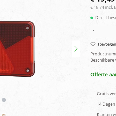
rlichting
Voertuig camera syste
€ 18,74 incl.
Direct bes
Toevoegen
Productnum
Beschikbare
Offerte aa
Gratis ve
14 Dagen 
Klanten g