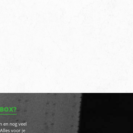
NBOX?
n en nog veel
Alles voor je