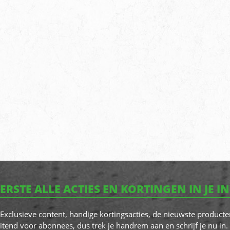
EERSTE ALLE ACTIES EN KORTINGEN IN JE I
! Exclusieve content, handige kortingsacties, de nieuwste producte
itend voor abonnees, dus trek je handrem aan en schrijf je nu in. 