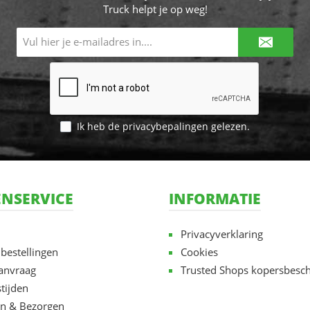
Truck helpt je op weg!
E-
mailadres*
Ik heb de
privacybepalingen
gelezen.
NSERVICE
INFORMATIE
Privacyverklaring
 bestellingen
Cookies
aanvraag
Trusted Shops kopersbesc
tijden
n & Bezorgen