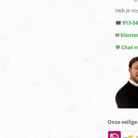
Heb je no
☎
013-5
✉
klante
💬 Chat 
Onze veilig