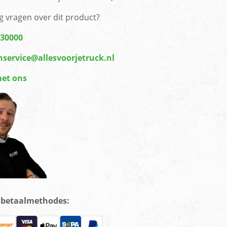
g vragen over dit product?
430000
nservice@allesvoorjetruck.nl
met ons
e betaalmethodes: