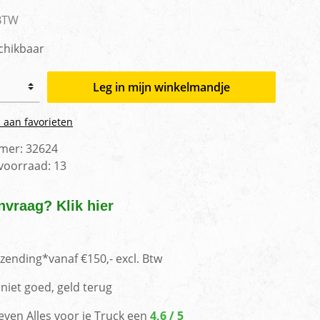
men
 BTW
chikbaar
Leg in mijn winkelmandje
 aan favorieten
mer:
32624
 voorraad:
13
nvraag? Klik hier
rzending*vanaf €150,- excl. Btw
niet goed, geld terug
even Alles voor je Truck een
4,6 / 5