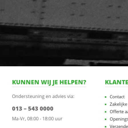
KUNNEN WIJ JE HELPEN?
KLANTE
Ondersteuning en advies via:
Contact
Zakelijke
013 – 543 0000
Offerte 
Ma-Vr, 08:00 - 18:00 uur
Openings
Verzende