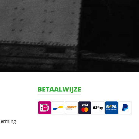
BETAALWIJZE
herming