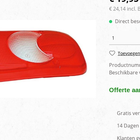
rlichting
Voertuig camera syste
€ 24,14 incl.
Direct bes
Toevoegen
Productnum
Beschikbare
Offerte aa
Gratis ve
14 Dagen 
Klanten g