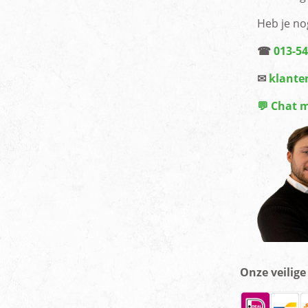
Heb je no
☎
013-5
✉
klante
💬 Chat 
Onze veilig