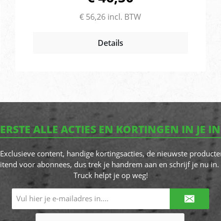
horizontaal als verticaal te monteren. Type:
Achterlicht Spanning: 12 & 24V Uitvoering:
€ 56,26 incl. BTW
Gloeilamp BA15SStekkeraansluiting: PG wartel
open kabel invoer Positie: Links en rechts te
gebruikenAfmetingen: 350 x 130 x 83 mm
Details
(LxBxH)Hartafstand bouten: 152 mm ADR
Geschikt: jaECE: E2 8005Functies: knipperlicht,
remlicht, positielicht, mistlicht,
achteruitrijlamp & reflector
EERSTE ALLE ACTIES EN KORTINGEN IN JE I
! Exclusieve content, handige kortingsacties, de nieuwste producte
itend voor abonnees, dus trek je handrem aan en schrijf je nu in. 
Truck helpt je op weg!
E-
mailadres*