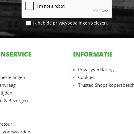
Ik heb de
privacybepalingen
gelezen.
NSERVICE
INFORMATIE
Privacyverklaring
 bestellingen
Cookies
aanvraag
Trusted Shops kopersbesc
tijden
n & Bezorgen
retour
e voorwaarden