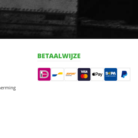
BETAALWIJZE
herming