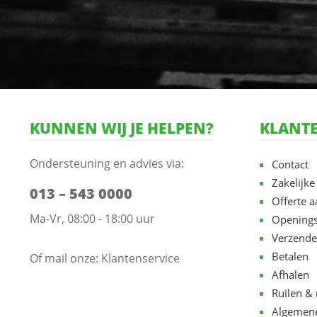
KUNNEN WIJ JE HELPEN?
KLANTE
Ondersteuning en advies via:
Contact
Zakelijke
013 – 543 0000
Offerte 
Ma-Vr, 08:00 - 18:00 uur
Openings
Verzende
Betalen
Of mail onze:
Klantenservice
Afhalen
Ruilen & 
Algemen