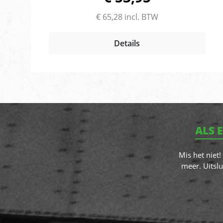
mmDiepte: 83 mmBelangrijkste functies:
knipperlicht, remlicht, positie, achteruit, mist,
€ 65,28 incl. BTW
reflector, kentekenverlichtingADR gekeurd:
jaECE: E2 8005Merk: Vignal
Details
ALS 
Mis het niet
meer. Uitslu