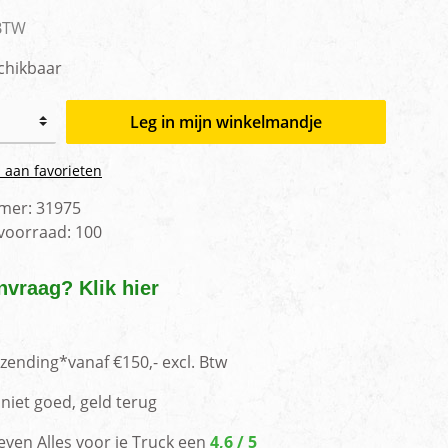
men
 BTW
chikbaar
Leg in mijn winkelmandje
 aan favorieten
mer:
31975
 voorraad:
100
nvraag? Klik hier
rzending*vanaf €150,- excl. Btw
niet goed, geld terug
even Alles voor je Truck een
4,6 / 5