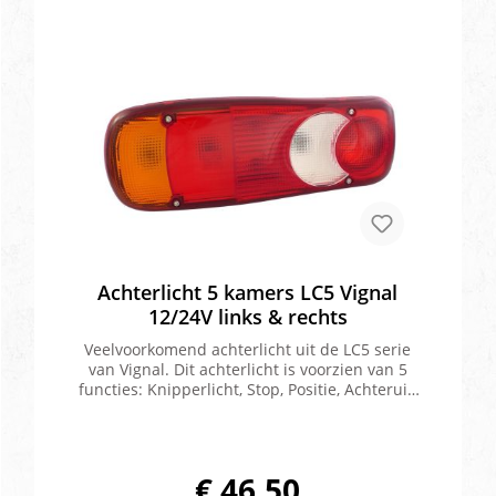
Achterlicht 5 kamers LC5 Vignal
12/24V links & rechts
Veelvoorkomend achterlicht uit de LC5 serie
van Vignal. Dit achterlicht is voorzien van 5
functies: Knipperlicht, Stop, Positie, Achteruit,
Mistlicht en reflector. Het achterlicht wordt op
veel verschillende voertuigen van diverse
merken en modellen gebruikt, waaronder:
DAF. Iveco, Mercedes, Renault, Opel, Manitou,
€ 46,50
Nissan, Opel en meer. De lamp is zowel