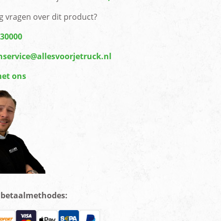
g vragen over dit product?
430000
nservice@allesvoorjetruck.nl
met ons
e betaalmethodes: