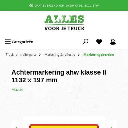
GRATIS VERZENDING* VANAF €150,- EXCL. BTW
Categorieën
Truck- en trailerparts
Markering & reflectie
Markeringsborden
Achtermarkering ahw klasse II
1132 x 197 mm
Mazon