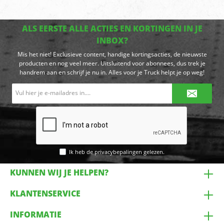
ALS EERSTE ALLE ACTIES EN KORTINGEN IN JE
INBOX?
Mis het niet! Exclusieve content, handige kortingsacties, de nieuwste
producten en nog veel meer. Uitsluitend voor abonnees, dus trek je
handrem aan en schrijf je nu in. Alles voor je Truck helpt je op weg!
E-
mailadres*
Ik heb de
privacybepalingen
gelezen.
KUNNEN WIJ JE HELPEN?
KLANTENSERVICE
INFORMATIE