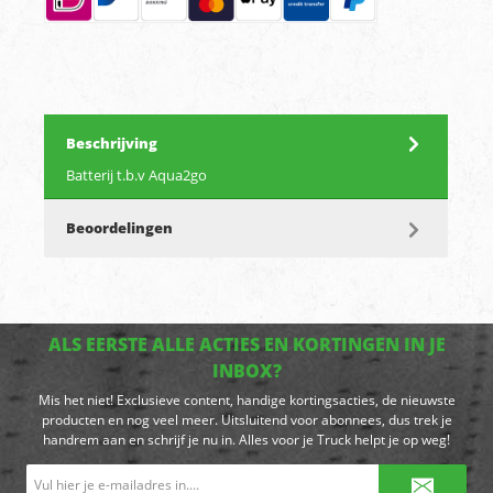
Beschrijving
Batterij t.b.v Aqua2go
Beoordelingen
ALS EERSTE ALLE ACTIES EN KORTINGEN IN JE
INBOX?
Mis het niet! Exclusieve content, handige kortingsacties, de nieuwste
producten en nog veel meer. Uitsluitend voor abonnees, dus trek je
handrem aan en schrijf je nu in. Alles voor je Truck helpt je op weg!
E-