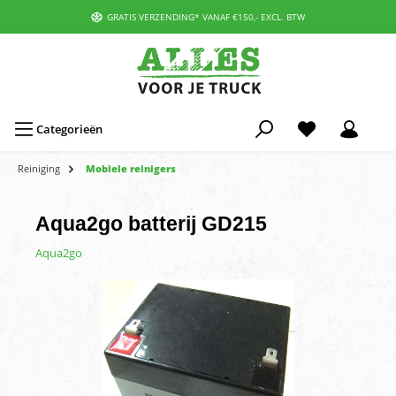
GRATIS VERZENDING* VANAF €150,- EXCL. BTW
Categorieën
Reiniging
Mobiele reinigers
Aqua2go batterij GD215
Aqua2go