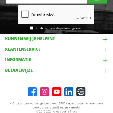
mailadres*
Ik heb de
privacybepalingen
gelezen.
KUNNEN WIJ JE HELPEN?
KLANTENSERVICE
INFORMATIE
BETAALWIJZE
* Onze prijzen worden getoond excl. BTW,
verzendkosten
en eventuele
bezorgkosten, tenzij anders vermeld.
© 2010-2024 Alles Voor Je Truck