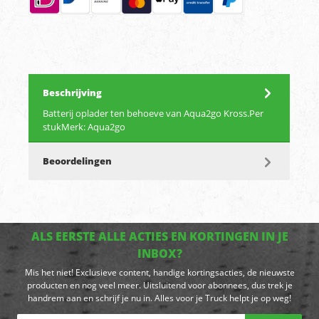
Beschrijving
Batterij oplader ten behoeve van Aqua2go Kross.Per
stukMerk: Aqua2go
Beoordelingen
ALS EERSTE ALLE ACTIES EN KORTINGEN IN JE
INBOX?
Mis het niet! Exclusieve content, handige kortingsacties, de nieuwste
producten en nog veel meer. Uitsluitend voor abonnees, dus trek je
handrem aan en schrijf je nu in. Alles voor je Truck helpt je op weg!