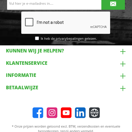
E-
mailadres*
Ik heb de
privacybepalingen
gelezen.
KUNNEN WIJ JE HELPEN?
KLANTENSERVICE
INFORMATIE
BETAALWIJZE
* Onze prijzen worden getoond excl. BTW,
verzendkosten
en eventuele
bezorgkosten, tenzij anders vermeld.