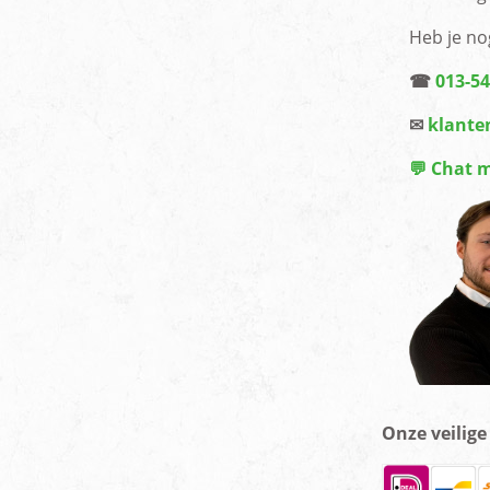
Heb je no
☎
013-5
✉
klante
💬 Chat 
Onze veilig