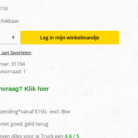
men
 BTW
chikbaar
Leg in mijn winkelmandje
 aan favorieten
mer:
31194
 voorraad:
1
nvraag? Klik hier
rzending*vanaf €150,- excl. Btw
niet goed, geld terug
even Alles voor je Truck een
4,6 / 5