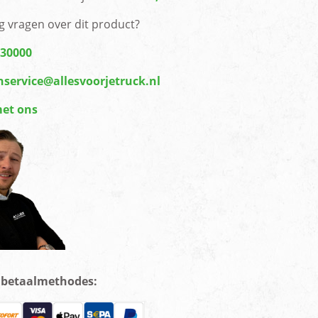
g vragen over dit product?
430000
nservice@allesvoorjetruck.nl
met ons
e betaalmethodes: