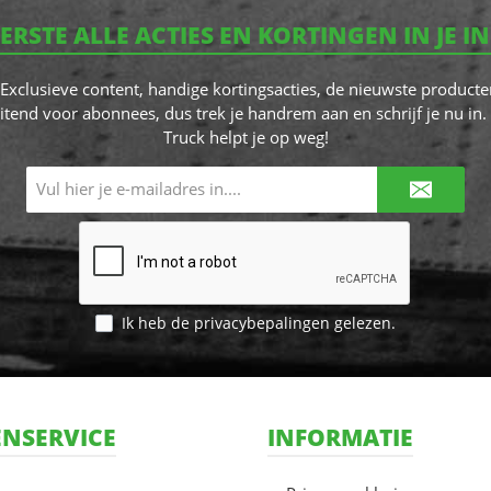
EERSTE ALLE ACTIES EN KORTINGEN IN JE I
! Exclusieve content, handige kortingsacties, de nieuwste producte
itend voor abonnees, dus trek je handrem aan en schrijf je nu in. 
Truck helpt je op weg!
E-
mailadres*
Ik heb de
privacybepalingen
gelezen.
NSERVICE
INFORMATIE