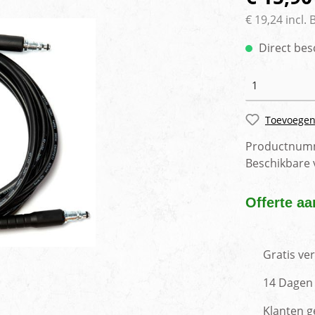
rlichting
Voertuig camera syste
€ 19,24 incl.
Direct bes
Toevoegen
Productnum
Beschikbare
Offerte aa
Gratis ve
14 Dagen 
Klanten g