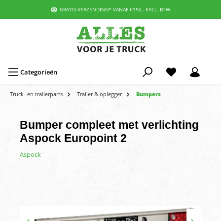
GRATIS VERZENDING* VANAF €150,- EXCL. BTW
Categorieën
Truck- en trailerparts
Trailer & oplegger
Bumpers
Bumper compleet met verlichting
Aspock Europoint 2
Aspock