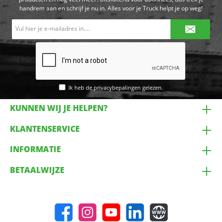
handrem aan en schrijf je nu in. Alles voor je Truck helpt je op weg!
E-
mailadres*
Ik heb de
privacybepalingen
gelezen.
KUNNEN WIJ JE HELPEN?
KLANTENSERVICE
INFORMATIE
BETAALWIJZE