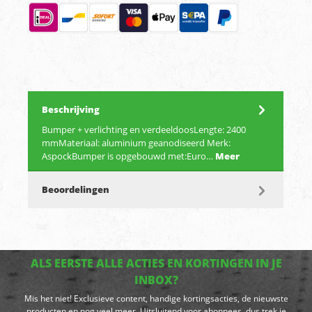
Beschrijving
Bumper + verlichting en verdeeldoosLengte: 2400
mmMateriaal: aluminium geanodiseerd Merk:
AspockBumper is opgebouwd met:Euro…
Meer
Beoordelingen
ALS EERSTE ALLE ACTIES EN KORTINGEN IN JE
INBOX?
Mis het niet! Exclusieve content, handige kortingsacties, de nieuwste
producten en nog veel meer. Uitsluitend voor abonnees, dus trek je