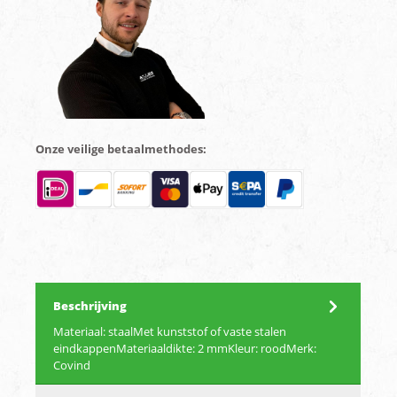
Onze veilige betaalmethodes:
Beschrijving
Materiaal: staalMet kunststof of vaste stalen
eindkappenMateriaaldikte: 2 mmKleur: roodMerk:
Covind