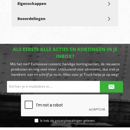
Eigenschappen
Beoordelingen
ALS EERSTE ALLE ACTIES EN KORTINGEN IN JE
INBOX?
Mis het niet! Exclusieve content, handige kortingsacties, de nieuwste
producten en nog veel meer. Uitsluitend voor abonnees, dus trek je
handrem aan en schrijf je nu in. Alles voor je Truck helpt je op weg!
E-
mailadres*
Ik heb de
privacybepalingen
gelezen.