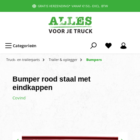
GRATIS VERZENDING* VANAF €150,- EXCL. BTW
Categorieën
Truck- en trailerparts
Trailer & oplegger
Bumpers
Bumper rood staal met
eindkappen
Covind