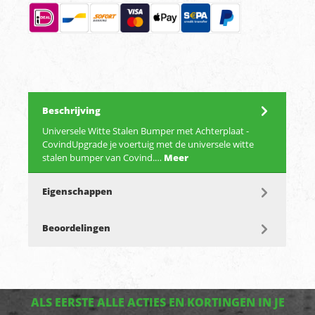
Beschrijving
Universele Witte Stalen Bumper met Achterplaat -
CovindUpgrade je voertuig met de universele witte
stalen bumper van Covind.…
Meer
Eigenschappen
Beoordelingen
ALS EERSTE ALLE ACTIES EN KORTINGEN IN JE