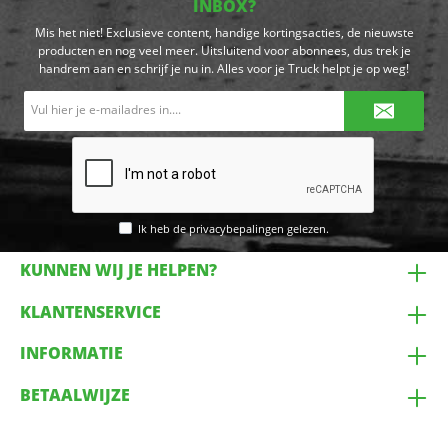
INBOX?
Mis het niet! Exclusieve content, handige kortingsacties, de nieuwste
producten en nog veel meer. Uitsluitend voor abonnees, dus trek je
handrem aan en schrijf je nu in. Alles voor je Truck helpt je op weg!
E-
mailadres*
Ik heb de
privacybepalingen
gelezen.
KUNNEN WIJ JE HELPEN?
KLANTENSERVICE
INFORMATIE
BETAALWIJZE