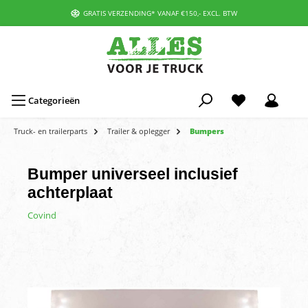
GRATIS VERZENDING* VANAF €150,- EXCL. BTW
Categorieën
Truck- en trailerparts
Trailer & oplegger
Bumpers
Bumper universeel inclusief
achterplaat
Covind