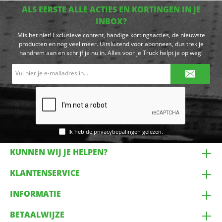
ALS EERSTE ALLE ACTIES EN KORTINGEN IN JE
INBOX?
Mis het niet! Exclusieve content, handige kortingsacties, de nieuwste
producten en nog veel meer. Uitsluitend voor abonnees, dus trek je
handrem aan en schrijf je nu in. Alles voor je Truck helpt je op weg!
E-
mailadres*
Ik heb de
privacybepalingen
gelezen.
KUNNEN WIJ JE HELPEN?
KLANTENSERVICE
INFORMATIE
BETAALWIJZE