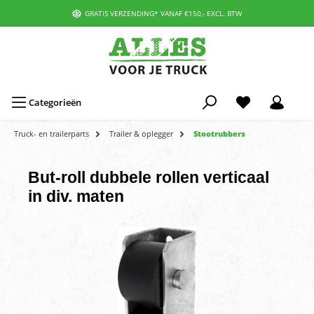
GRATIS VERZENDING* VANAF €150,- EXCL. BTW
Categorieën
Truck- en trailerparts
Trailer & oplegger
Stootrubbers
But-roll dubbele rollen verticaal
in div. maten