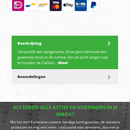
Beschrijving
Verspreidt een aangename, frisse geur.Vernevel een
gewenste dosis in de ruimte. Om de lucht langer vast
te houden de Carfum…
Meer
Beoordelingen
ALS EERSTE ALLE ACTIES EN KORTINGEN IN JE
INBOX?
Mis het niet! Exclusieve content, handige kortingsacties, de nieuwste
producten en nog veel meer. Uitsluitend voor abonnees, dus trek je