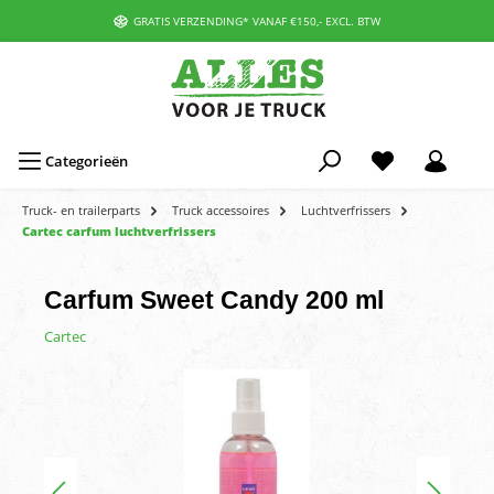
GRATIS VERZENDING* VANAF €150,- EXCL. BTW
Categorieën
Truck- en trailerparts
Truck accessoires
Luchtverfrissers
Cartec carfum luchtverfrissers
Carfum Sweet Candy 200 ml
Cartec