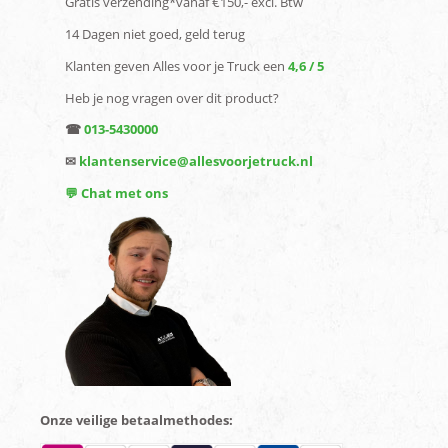
Gratis verzending*vanaf €150,- excl. Btw
14 Dagen niet goed, geld terug
Klanten geven Alles voor je Truck een
4,6 / 5
Heb je nog vragen over dit product?
☎
013-5430000
✉
klantenservice@allesvoorjetruck.nl
💬 Chat met ons
Onze veilige betaalmethodes: