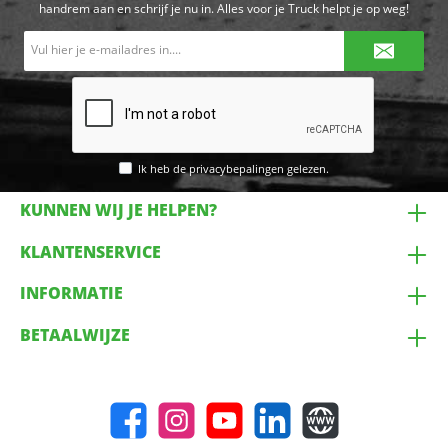
handrem aan en schrijf je nu in. Alles voor je Truck helpt je op weg!
E-
mailadres*
Ik heb de
privacybepalingen
gelezen.
KUNNEN WIJ JE HELPEN?
KLANTENSERVICE
INFORMATIE
BETAALWIJZE