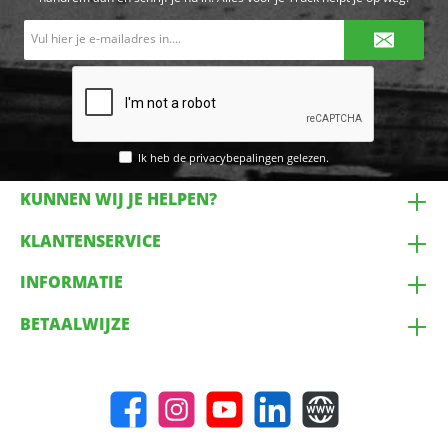
E-
mailadres*
Ik heb de
privacybepalingen
gelezen.
KUNNEN WIJ JE HELPEN?
KLANTENSERVICE
INFORMATIE
BETAALWIJZE