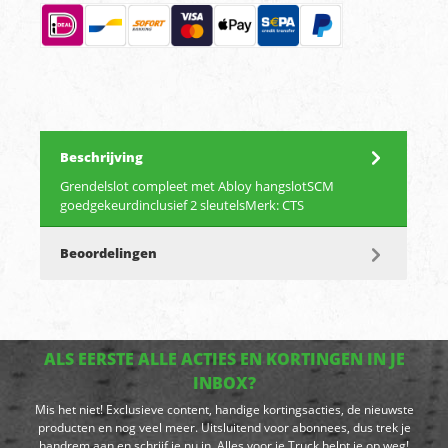
Beschrijving
Grendelslot compleet met Abloy hangslotSCM
goedgekeurdinclusief 2 sleutelsMerk: CTS
Beoordelingen
ALS EERSTE ALLE ACTIES EN KORTINGEN IN JE
INBOX?
Mis het niet! Exclusieve content, handige kortingsacties, de nieuwste
producten en nog veel meer. Uitsluitend voor abonnees, dus trek je
handrem aan en schrijf je nu in. Alles voor je Truck helpt je op weg!