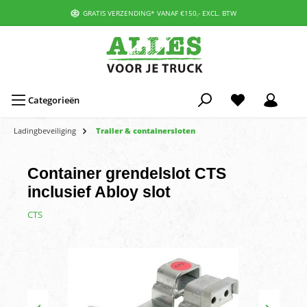
GRATIS VERZENDING* VANAF €150,- EXCL. BTW
Categorieën
Ladingbeveiliging
Trailer & containersloten
Container grendelslot CTS
inclusief Abloy slot
CTS