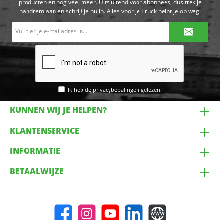
producten en nog veel meer. Uitsluitend voor abonnees, dus trek je
handrem aan en schrijf je nu in. Alles voor je Truck helpt je op weg!
E-
mailadres*
Ik heb de
privacybepalingen
gelezen.
KUNNEN WIJ JE HELPEN?
KLANTENSERVICE
INFORMATIE
BETAALWIJZE