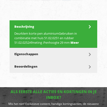
Beschrijving
Deurklem korte pen aluminiumGebruiken in
combinatie met huis 51.02.0251 en rubber
51.02.0252Afmeting :Penhoogte 29 mm
Meer
Eigenschappen
Beoordelingen
ALS EERSTE ALLE ACTIES EN KORTINGEN IN JE
INBOX?
Mis het niet! Exclusieve content, handige kortingsacties, de nieuwste