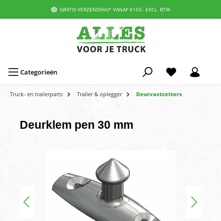
GRATIS VERZENDING* VANAF €150,- EXCL. BTW
Categorieën
Truck- en trailerparts
Trailer & oplegger
Deurvastzetters
Deurklem pen 30 mm