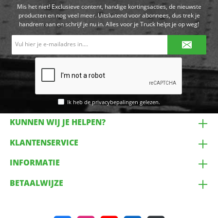
Mis het niet! Exclusieve content, handige kortingsacties, de nieuwste
producten en nog veel meer. Uitsluitend voor abonnees, dus trek je
handrem aan en schrijf je nu in. Alles voor je Truck helpt je op weg!
E-
mailadres*
Ik heb de
privacybepalingen
gelezen.
KUNNEN WIJ JE HELPEN?
KLANTENSERVICE
INFORMATIE
BETAALWIJZE