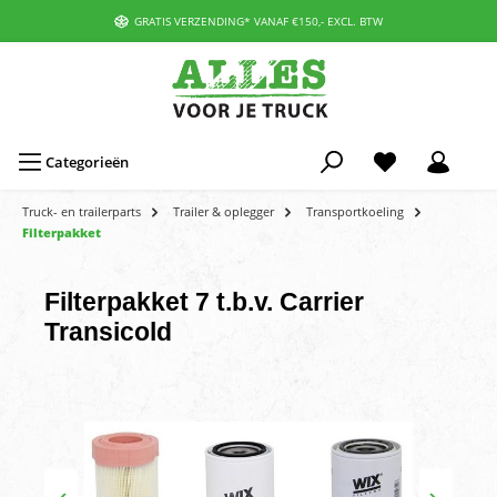
GRATIS VERZENDING* VANAF €150,- EXCL. BTW
Categorieën
Truck- en trailerparts
Trailer & oplegger
Transportkoeling
Filterpakket
Filterpakket 7 t.b.v. Carrier
Transicold