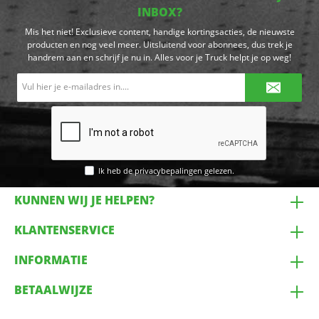
INBOX?
Mis het niet! Exclusieve content, handige kortingsacties, de nieuwste
producten en nog veel meer. Uitsluitend voor abonnees, dus trek je
handrem aan en schrijf je nu in. Alles voor je Truck helpt je op weg!
E-
mailadres*
Ik heb de
privacybepalingen
gelezen.
KUNNEN WIJ JE HELPEN?
KLANTENSERVICE
INFORMATIE
BETAALWIJZE