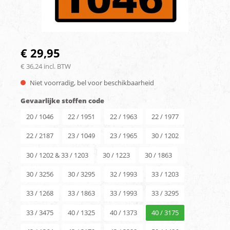
€ 29,95
€ 36,24 incl. BTW
Niet voorradig, bel voor beschikbaarheid
Gevaarlijke stoffen code
20 / 1046
22 / 1951
22 / 1963
22 / 1977
22 / 2187
23 / 1049
23 / 1965
30 / 1202
30 / 1202 & 33 / 1203
30 / 1223
30 / 1863
30 / 3256
30 / 3295
32 / 1993
33 / 1203
33 / 1268
33 / 1863
33 / 1993
33 / 3295
33 / 3475
40 / 1325
40 / 1373
40 / 3175