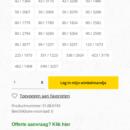
42 / 1364
43 / 3170
43 / 3208
50 / 1486
50 / 2067
50 / 2069
50 / 2070
60 / 3288
80 / 1779
80 / 1789
80 / 1824
80 / 2582
80 / 2794
80 / 3260
80 / 3264
90 / 2590
90 / 3077
99 / 1257
99 / 3257
125 / 1073
225 / 1073
331 / 1223
338 / 2924
423 / 3170
462 / 1408
X99 / 3257
Leg in mijn winkelmandje
Toevoegen aan favorieten
Productnummer:
51.08.0193
Beschikbare voorraad:
0
Offerte aanvraag? Klik hier