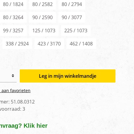
80 / 1824
80 / 2582
80 / 2794
80 / 3264
90 / 2590
90 / 3077
99 / 3257
125 / 1073
225 / 1073
338 / 2924
423 / 3170
462 / 1408
Leg in mijn winkelmandje
 aan favorieten
mer:
51.08.0312
 voorraad:
3
nvraag? Klik hier