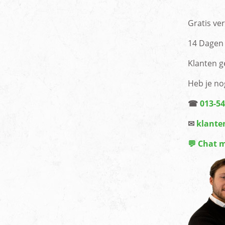
Gratis ve
14 Dagen 
Klanten g
Heb je no
☎
013-5
✉
klante
💬 Chat 