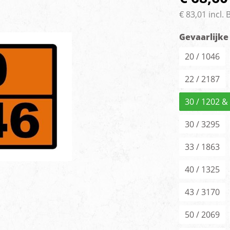
rlichting
Voertuig camera syste
€ 83,01 incl.
Gevaarlijke
20 / 1046
22 / 2187
30 / 1202 &
30 / 3295
33 / 1863
40 / 1325
43 / 3170
50 / 2069