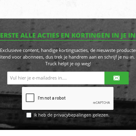
EERSTE ALLE ACTIES EN KORTINGEN IN JE I
! Exclusieve content, handige kortingsacties, de nieuwste producte
itend voor abonnees, dus trek je handrem aan en schrijf je nu in. 
Truck helpt je op weg!
E-
mailadres*
Ik heb de
privacybepalingen
gelezen.