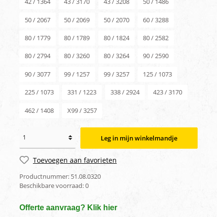
42 / 1364
43 / 3170
43 / 3208
50 / 1486
50 / 2067
50 / 2069
50 / 2070
60 / 3288
80 / 1779
80 / 1789
80 / 1824
80 / 2582
80 / 2794
80 / 3260
80 / 3264
90 / 2590
90 / 3077
99 / 1257
99 / 3257
125 / 1073
225 / 1073
331 / 1223
338 / 2924
423 / 3170
462 / 1408
X99 / 3257
Leg in mijn winkelmandje
Toevoegen aan favorieten
Productnummer:
51.08.0320
Beschikbare voorraad:
0
Offerte aanvraag? Klik hier