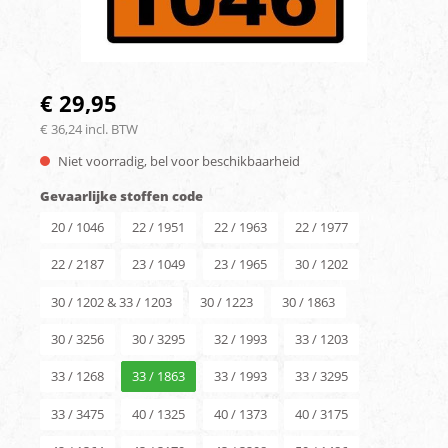
€ 29,95
€ 36,24 incl. BTW
Niet voorradig, bel voor beschikbaarheid
Gevaarlijke stoffen code
20 / 1046
22 / 1951
22 / 1963
22 / 1977
22 / 2187
23 / 1049
23 / 1965
30 / 1202
30 / 1202 & 33 / 1203
30 / 1223
30 / 1863
30 / 3256
30 / 3295
32 / 1993
33 / 1203
33 / 1268
33 / 1863
33 / 1993
33 / 3295
33 / 3475
40 / 1325
40 / 1373
40 / 3175