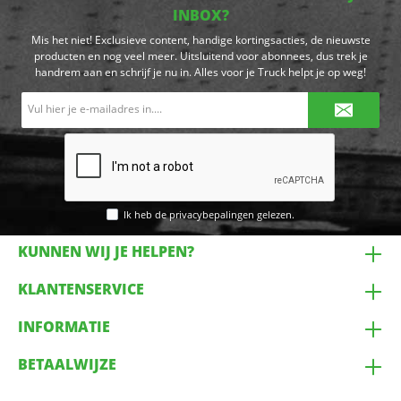
INBOX?
Mis het niet! Exclusieve content, handige kortingsacties, de nieuwste
producten en nog veel meer. Uitsluitend voor abonnees, dus trek je
handrem aan en schrijf je nu in. Alles voor je Truck helpt je op weg!
E-
mailadres*
Ik heb de
privacybepalingen
gelezen.
KUNNEN WIJ JE HELPEN?
KLANTENSERVICE
INFORMATIE
BETAALWIJZE