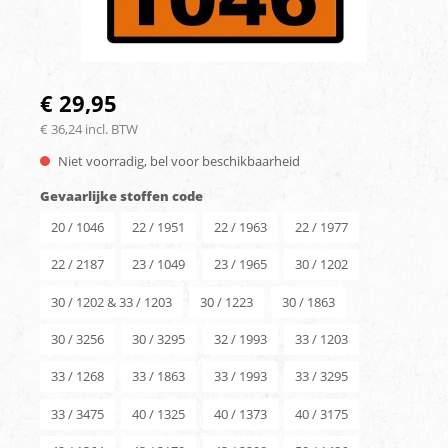
€ 29,95
€ 36,24 incl. BTW
Niet voorradig, bel voor beschikbaarheid
Gevaarlijke stoffen code
20 / 1046
22 / 1951
22 / 1963
22 / 1977
22 / 2187
23 / 1049
23 / 1965
30 / 1202
30 / 1202 & 33 / 1203
30 / 1223
30 / 1863
30 / 3256
30 / 3295
32 / 1993
33 / 1203
33 / 1268
33 / 1863
33 / 1993
33 / 3295
33 / 3475
40 / 1325
40 / 1373
40 / 3175