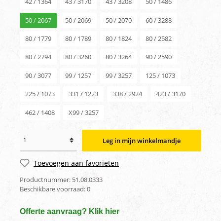
42 / 1364
43 / 3170
43 / 3208
50 / 1486
50 / 2067
50 / 2069
50 / 2070
60 / 3288
80 / 1779
80 / 1789
80 / 1824
80 / 2582
80 / 2794
80 / 3260
80 / 3264
90 / 2590
90 / 3077
99 / 1257
99 / 3257
125 / 1073
225 / 1073
331 / 1223
338 / 2924
423 / 3170
462 / 1408
X99 / 3257
Leg in mijn winkelmandje
Toevoegen aan favorieten
Productnummer:
51.08.0333
Beschikbare voorraad:
0
Offerte aanvraag? Klik hier