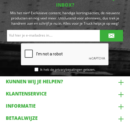
INBOX?
Mis het niet! Exclusieve content, handige kortingsacties, de nieuwste
producten en nog veel meer. Uitsluitend voor abonnees, dus trek je
handrem aan en schrijf je nu in. Alles voor je Truck helpt je op weg!
E-
mailadres*
Ik heb de
privacybepalingen
gelezen.
KUNNEN WIJ JE HELPEN?
KLANTENSERVICE
INFORMATIE
BETAALWIJZE