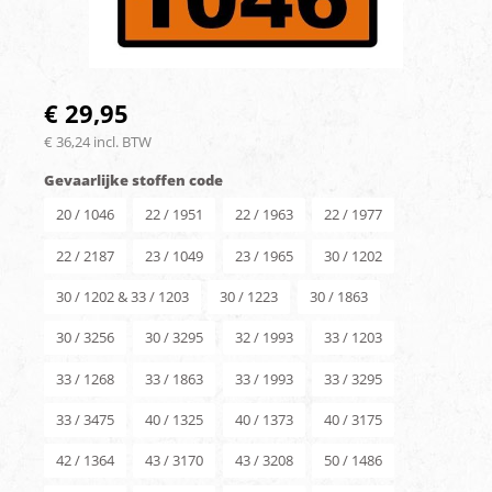
€ 29,95
€ 36,24 incl. BTW
Gevaarlijke stoffen code
20 / 1046
22 / 1951
22 / 1963
22 / 1977
22 / 2187
23 / 1049
23 / 1965
30 / 1202
30 / 1202 & 33 / 1203
30 / 1223
30 / 1863
30 / 3256
30 / 3295
32 / 1993
33 / 1203
33 / 1268
33 / 1863
33 / 1993
33 / 3295
33 / 3475
40 / 1325
40 / 1373
40 / 3175
42 / 1364
43 / 3170
43 / 3208
50 / 1486