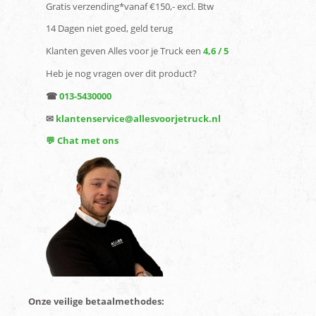
Gratis verzending*vanaf €150,- excl. Btw
14 Dagen niet goed, geld terug
Klanten geven Alles voor je Truck een
4,6 / 5
Heb je nog vragen over dit product?
☎
013-5430000
✉
klantenservice@allesvoorjetruck.nl
💬 Chat met ons
Onze veilige betaalmethodes: