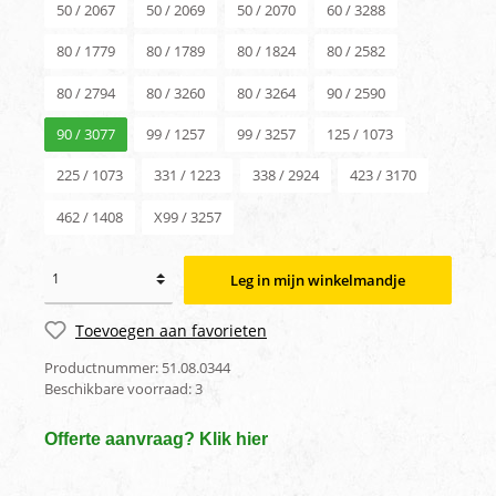
50 / 2067
50 / 2069
50 / 2070
60 / 3288
80 / 1779
80 / 1789
80 / 1824
80 / 2582
80 / 2794
80 / 3260
80 / 3264
90 / 2590
90 / 3077
99 / 1257
99 / 3257
125 / 1073
225 / 1073
331 / 1223
338 / 2924
423 / 3170
462 / 1408
X99 / 3257
Leg in mijn winkelmandje
Toevoegen aan favorieten
Productnummer:
51.08.0344
Beschikbare voorraad:
3
Offerte aanvraag? Klik hier