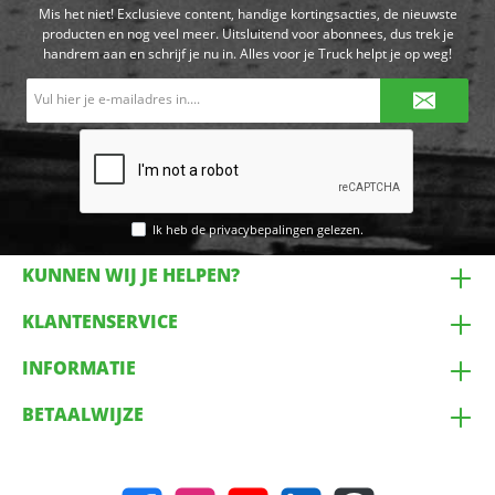
Mis het niet! Exclusieve content, handige kortingsacties, de nieuwste
producten en nog veel meer. Uitsluitend voor abonnees, dus trek je
handrem aan en schrijf je nu in. Alles voor je Truck helpt je op weg!
E-
mailadres*
Ik heb de
privacybepalingen
gelezen.
KUNNEN WIJ JE HELPEN?
KLANTENSERVICE
INFORMATIE
BETAALWIJZE