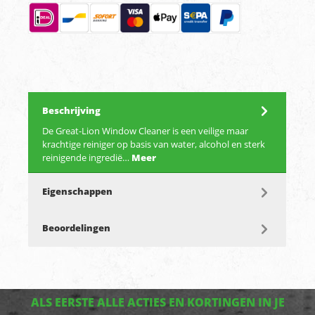
Beschrijving
De Great-Lion Window Cleaner is een veilige maar
krachtige reiniger op basis van water, alcohol en sterk
reinigende ingredië…
Meer
Eigenschappen
Beoordelingen
ALS EERSTE ALLE ACTIES EN KORTINGEN IN JE