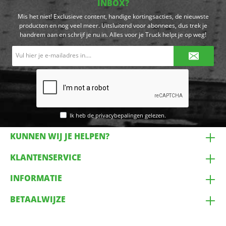
INBOX?
Mis het niet! Exclusieve content, handige kortingsacties, de nieuwste
producten en nog veel meer. Uitsluitend voor abonnees, dus trek je
handrem aan en schrijf je nu in. Alles voor je Truck helpt je op weg!
E-
mailadres*
Ik heb de
privacybepalingen
gelezen.
KUNNEN WIJ JE HELPEN?
KLANTENSERVICE
INFORMATIE
BETAALWIJZE