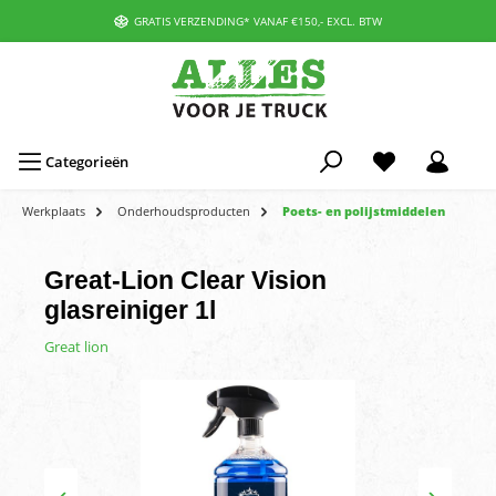
GRATIS VERZENDING* VANAF €150,- EXCL. BTW
Categorieën
Werkplaats
Onderhoudsproducten
Poets- en polijstmiddelen
Great-Lion Clear Vision
glasreiniger 1l
Great lion