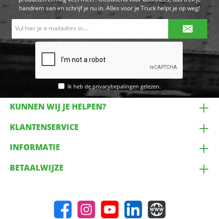
handrem aan en schrijf je nu in. Alles voor je Truck helpt je op weg!
E-
mailadres*
Ik heb de
privacybepalingen
gelezen.
KUNNEN WIJ JE HELPEN?
KLANTENSERVICE
INFORMATIE
BETAALWIJZE