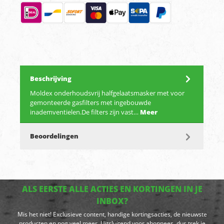
Beschrijving
Moldex onderhoudsvrij halfgelaatsmasker met voor
gemonteerde gasfilters met ingebouwde
inademventielen.De filters zijn vast…
Meer
Beoordelingen
ALS EERSTE ALLE ACTIES EN KORTINGEN IN JE
INBOX?
Mis het niet! Exclusieve content, handige kortingsacties, de nieuwste
producten en nog veel meer. Uitsluitend voor abonnees, dus trek je