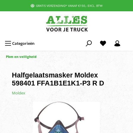
GRATIS VERZENDING* VANAF €150,- EXCL. BTW
Categorieën
Pbm en veiligheid
Halfgelaatsmasker Moldex
598401 FFA1B1E1K1-P3 R D
Moldex