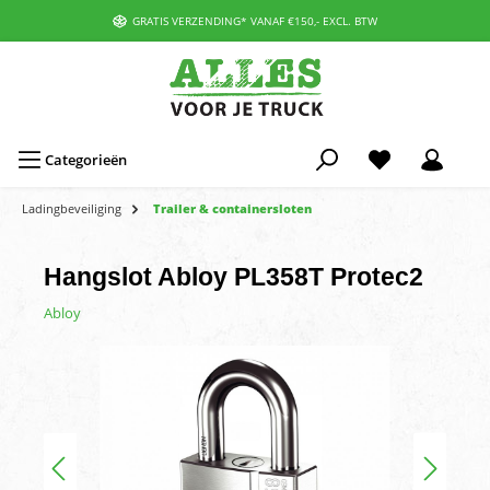
GRATIS VERZENDING* VANAF €150,- EXCL. BTW
Categorieën
Ladingbeveiliging
Trailer & containersloten
Hangslot Abloy PL358T Protec2
Abloy