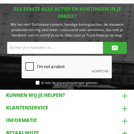
ALS EERSTE ALLE ACTIES EN KORTINGEN IN JE
INBOX?
Mis het niet! Exclusieve content, handige kortingsacties, de nieuwste
producten en nog veel meer. Uitsluitend voor abonnees, dus trek je
handrem aan en schrijf je nu in. Alles voor je Truck helpt je op weg!
E-
mailadres*
Ik heb de
privacybepalingen
gelezen.
KUNNEN WIJ JE HELPEN?
KLANTENSERVICE
INFORMATIE
BETAALWIJZE