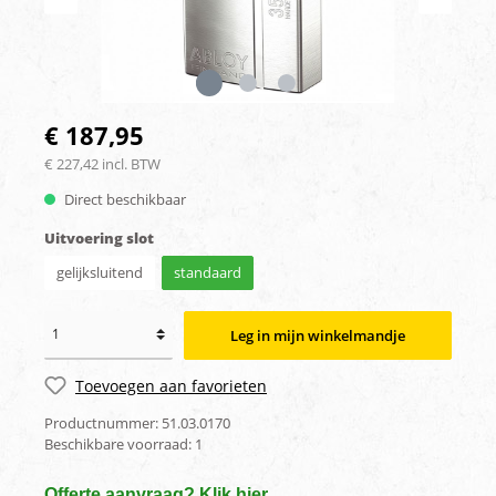
€ 187,95
€ 227,42 incl. BTW
Direct beschikbaar
Uitvoering slot
gelijksluitend
standaard
Leg in mijn winkelmandje
Toevoegen aan favorieten
Productnummer:
51.03.0170
Beschikbare voorraad:
1
Offerte aanvraag? Klik hier