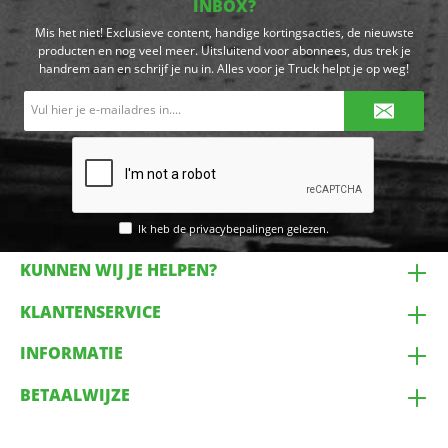
INBOX?
Mis het niet! Exclusieve content, handige kortingsacties, de nieuwste
producten en nog veel meer. Uitsluitend voor abonnees, dus trek je
handrem aan en schrijf je nu in. Alles voor je Truck helpt je op weg!
E-
mailadres*
Ik heb de
privacybepalingen
gelezen.
KUNNEN WIJ JE HELPEN?
KLANTENSERVICE
INFORMATIE
BETAALWIJZE