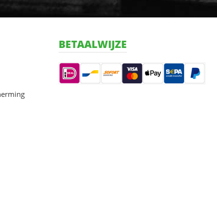
BETAALWIJZE
herming