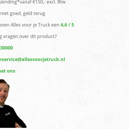
rzending*vanaf €150,- excl. Btw
niet goed, geld terug
even Alles voor je Truck een
4,6 / 5
g vragen over dit product?
430000
nservice@allesvoorjetruck.nl
met ons