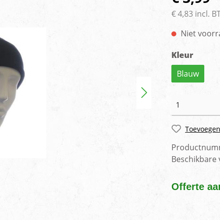
rlichting
Voertuig camera syste
€ 4,83 incl. 
Niet voorr
Kleur
Blauw
Toevoegen
Productnum
Beschikbare
Offerte aa