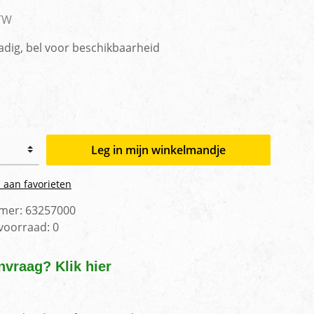
men
BTW
adig, bel voor beschikbaarheid
Leg in mijn winkelmandje
 aan favorieten
mer:
63257000
 voorraad:
0
nvraag? Klik hier