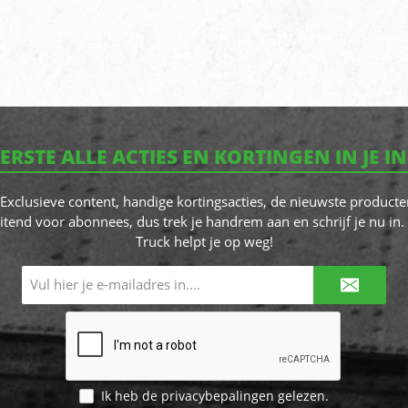
EERSTE ALLE ACTIES EN KORTINGEN IN JE I
! Exclusieve content, handige kortingsacties, de nieuwste producte
itend voor abonnees, dus trek je handrem aan en schrijf je nu in. 
Truck helpt je op weg!
E-
mailadres*
Ik heb de
privacybepalingen
gelezen.