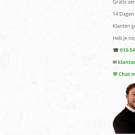
Gratis ve
14 Dagen 
Klanten g
Heb je no
☎
013-5
✉
klante
💬 Chat 