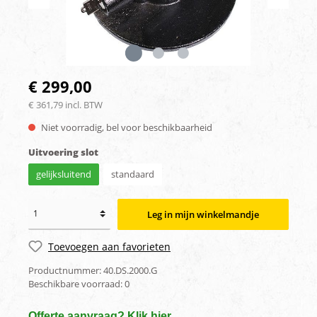
€ 299,00
€ 361,79 incl. BTW
Niet voorradig, bel voor beschikbaarheid
Uitvoering slot
gelijksluitend
standaard
Leg in mijn winkelmandje
Toevoegen aan favorieten
Productnummer:
40.DS.2000.G
Beschikbare voorraad:
0
Offerte aanvraag? Klik hier