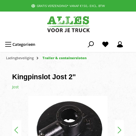
GRATIS VERZENDING* VANAF €150,- EXCL. BTW
Categorieën
Ladingbeveiliging
Trailer & containersloten
Kingpinslot Jost 2''
Jost