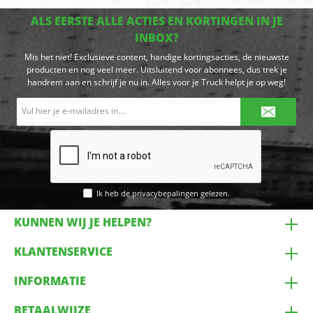
ALS EERSTE ALLE ACTIES EN KORTINGEN IN JE
INBOX?
Mis het niet! Exclusieve content, handige kortingsacties, de nieuwste
producten en nog veel meer. Uitsluitend voor abonnees, dus trek je
handrem aan en schrijf je nu in. Alles voor je Truck helpt je op weg!
E-
mailadres*
Ik heb de
privacybepalingen
gelezen.
KUNNEN WIJ JE HELPEN?
KLANTENSERVICE
INFORMATIE
BETAALWIJZE