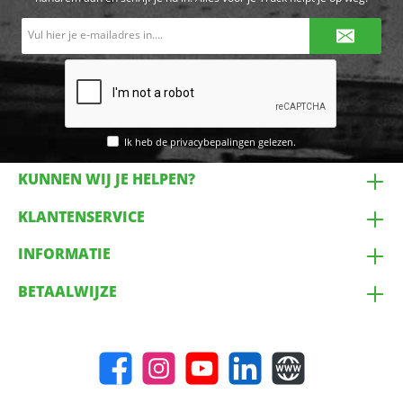
E-
mailadres*
Ik heb de
privacybepalingen
gelezen.
KUNNEN WIJ JE HELPEN?
KLANTENSERVICE
INFORMATIE
BETAALWIJZE