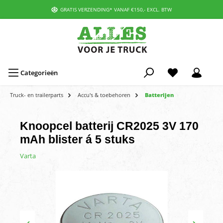
GRATIS VERZENDING* VANAF €150,- EXCL. BTW
Categorieën
Truck- en trailerparts
Accu's & toebehoren
Batterijen
Knoopcel batterij CR2025 3V 170
mAh blister á 5 stuks
Varta