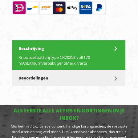
Beschrijving
Knoopcel batterijType CR20253 volt170
mAhLithiumVerpakt per 5Merk: Varta
Beoordelingen
ALS EERSTE ALLE ACTIES EN KORTINGEN IN JE
INBOX?
Mis het niet! Exclusieve content, handige kortingsacties, de nieuwste
producten en nog veel meer. Uitsluitend voor abonnees, dus trek je
handrem aan en schrijf je nu in. Alles voor je Truck helpt je op weg!