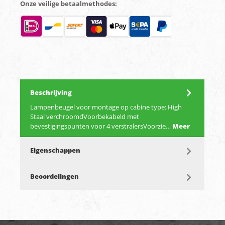
Onze veilige betaalmethodes:
Beschrijving
Lampenbeugel voor montage op cabine type: High
Staal verchroomdVoorbekabeld met
bevestigingspunten voor 4 verstralersVoorzie…
Meer
Eigenschappen
Beoordelingen