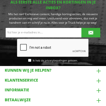
ALS EERSTE ALLE ACTIES EN KORTINGEN IN JE
INBOX?
Mis het niet! Exclusieve content, handige kortingsacties, de nieuwste
producten en nog veel meer. Uitsluitend voor abonnees, dus trek je
handrem aan en schrijf je nu in. Alles voor je Truck helpt je op weg!
E-
mailadres*
Ik heb de
privacybepalingen
gelezen.
KUNNEN WIJ JE HELPEN?
KLANTENSERVICE
INFORMATIE
BETAALWIJZE