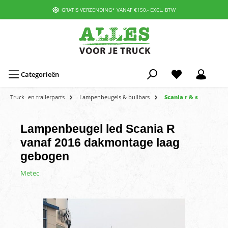
GRATIS VERZENDING* VANAF €150,- EXCL. BTW
Categorieën
Truck- en trailerparts
Lampenbeugels & bullbars
Scania r & s
Lampenbeugel led Scania R
vanaf 2016 dakmontage laag
gebogen
Metec