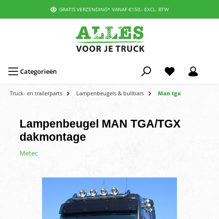
GRATIS VERZENDING* VANAF €150,- EXCL. BTW
Categorieën
Truck- en trailerparts
Lampenbeugels & bullbars
Man tgx
Lampenbeugel MAN TGA/TGX
dakmontage
Metec