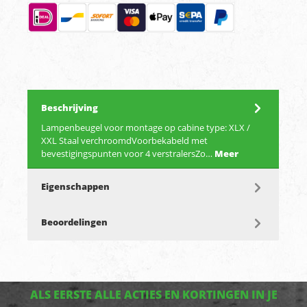
Beschrijving
Lampenbeugel voor montage op cabine type: XLX /
XXL Staal verchroomdVoorbekabeld met
bevestigingspunten voor 4 verstralersZo…
Meer
Eigenschappen
Beoordelingen
ALS EERSTE ALLE ACTIES EN KORTINGEN IN JE