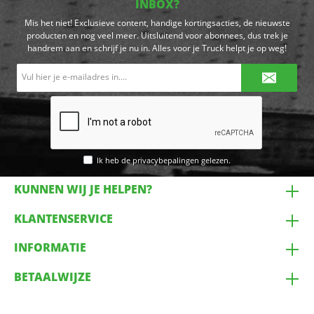
INBOX?
Mis het niet! Exclusieve content, handige kortingsacties, de nieuwste
producten en nog veel meer. Uitsluitend voor abonnees, dus trek je
handrem aan en schrijf je nu in. Alles voor je Truck helpt je op weg!
E-
mailadres*
Ik heb de
privacybepalingen
gelezen.
KUNNEN WIJ JE HELPEN?
KLANTENSERVICE
INFORMATIE
BETAALWIJZE