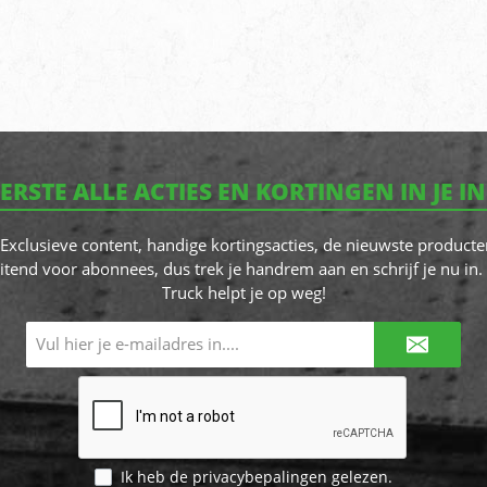
EERSTE ALLE ACTIES EN KORTINGEN IN JE I
! Exclusieve content, handige kortingsacties, de nieuwste producte
itend voor abonnees, dus trek je handrem aan en schrijf je nu in. 
Truck helpt je op weg!
E-
mailadres*
Ik heb de
privacybepalingen
gelezen.