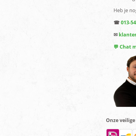
Heb je no
☎
013-5
✉
klante
💬 Chat 
Onze veilig