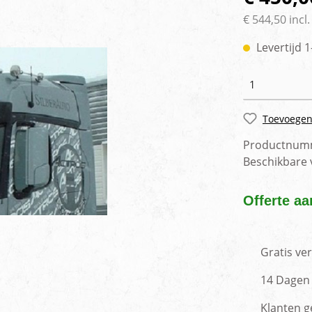
rlichting
Voertuig camera syste
€ 544,50 incl
Levertijd 
Toevoegen
Productnum
Beschikbare
Offerte aa
Gratis ve
14 Dagen 
Klanten g