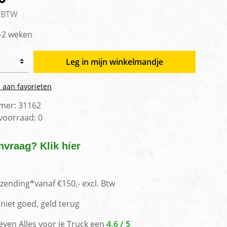
men
. BTW
1-2 weken
Leg in mijn winkelmandje
 aan favorieten
mer:
31162
 voorraad:
0
nvraag? Klik hier
rzending*vanaf €150,- excl. Btw
niet goed, geld terug
even Alles voor je Truck een
4,6 / 5