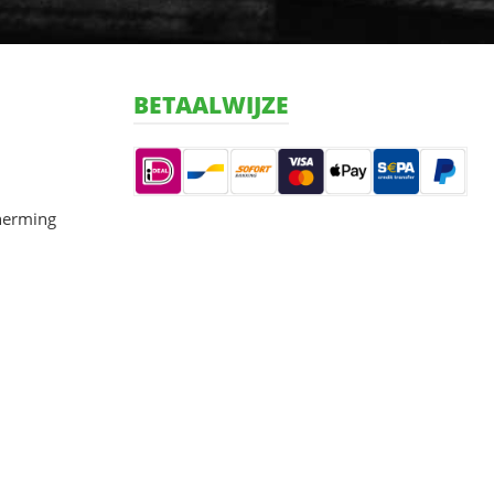
BETAALWIJZE
herming