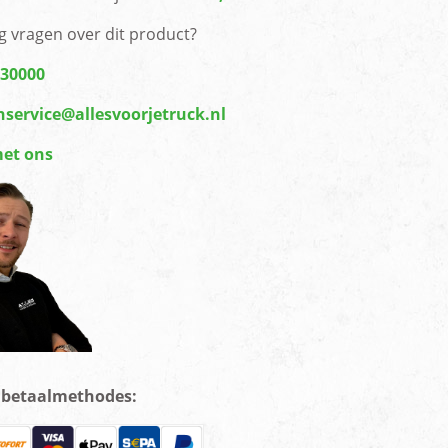
g vragen over dit product?
430000
nservice@allesvoorjetruck.nl
met ons
e betaalmethodes: