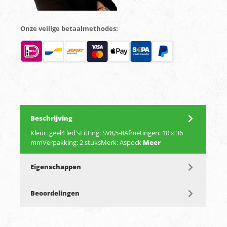
Onze veilige betaalmethodes:
Beschrijving
Kleur: geel4 led'sFitting: SV8,5-8Afmetingen: 10 x 36
mmVerpakking: 2 stuksMerk: Aspock
Meer
Eigenschappen
Beoordelingen