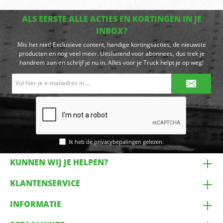
ALS EERSTE ALLE ACTIES EN KORTINGEN IN JE
INBOX?
Mis het niet! Exclusieve content, handige kortingsacties, de nieuwste
producten en nog veel meer. Uitsluitend voor abonnees, dus trek je
handrem aan en schrijf je nu in. Alles voor je Truck helpt je op weg!
E-
mailadres*
Ik heb de
privacybepalingen
gelezen.
KUNNEN WIJ JE HELPEN?
KLANTENSERVICE
INFORMATIE