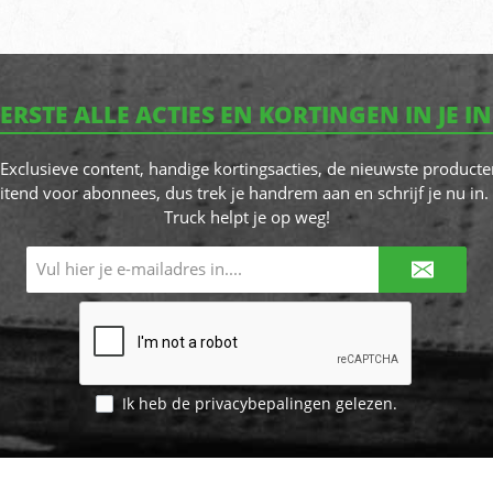
EERSTE ALLE ACTIES EN KORTINGEN IN JE I
! Exclusieve content, handige kortingsacties, de nieuwste producte
itend voor abonnees, dus trek je handrem aan en schrijf je nu in. 
Truck helpt je op weg!
E-
mailadres*
Ik heb de
privacybepalingen
gelezen.