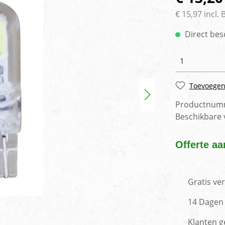
rlichting
Voertuig camera syste
€ 15,97 incl.
Direct bes
Toevoegen
Productnum
Beschikbare
Offerte aa
Gratis ve
14 Dagen 
Klanten g