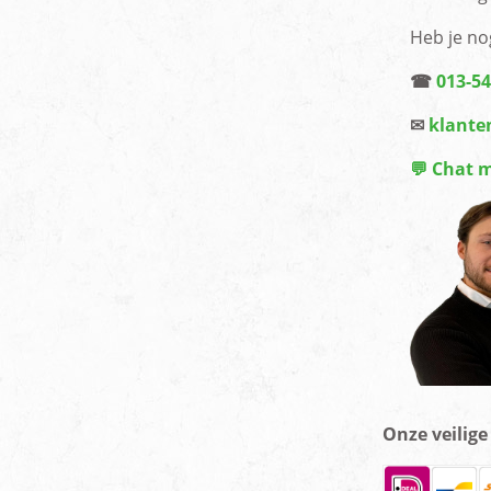
Heb je no
☎
013-5
✉
klante
💬 Chat 
Onze veilig