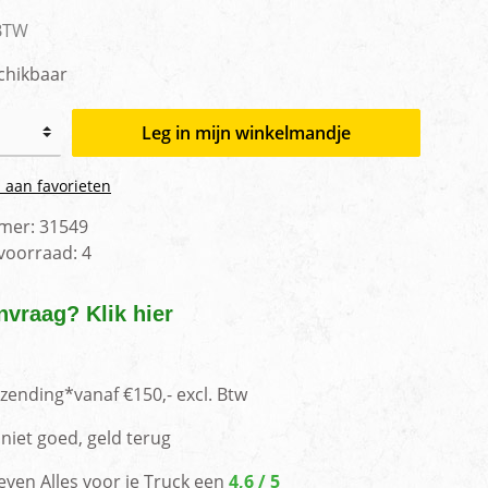
men
 BTW
chikbaar
Leg in mijn winkelmandje
 aan favorieten
mer:
31549
 voorraad:
4
nvraag? Klik hier
rzending*vanaf €150,- excl. Btw
niet goed, geld terug
even Alles voor je Truck een
4,6 / 5