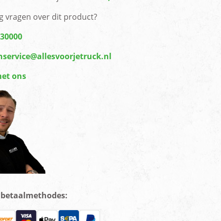
g vragen over dit product?
430000
nservice@allesvoorjetruck.nl
met ons
e betaalmethodes: