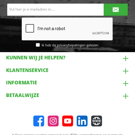
E-
mailadres*
Ik heb de
privacybepalingen
gelezen.
KUNNEN WIJ JE HELPEN?
KLANTENSERVICE
INFORMATIE
BETAALWIJZE
* Onze prijzen worden getoond excl. BTW,
verzendkosten
en eventuele