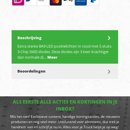
Beschrijving
Extra sterke BA9 LED positielichten in rood met 5 stuks
3-Chip SMD diodes. Deze diodes zijn 3 keer krachtiger
dan normale di…
Meer
Beoordelingen
ALS EERSTE ALLE ACTIES EN KORTINGEN IN JE
INBOX?
Mis het niet! Exclusieve content, handige kortingsacties, de nieuwste
producten en nog veel meer. Uitsluitend voor abonnees, dus trek je
handrem aan en schrijf je nu in. Alles voor je Truck helpt je op weg!