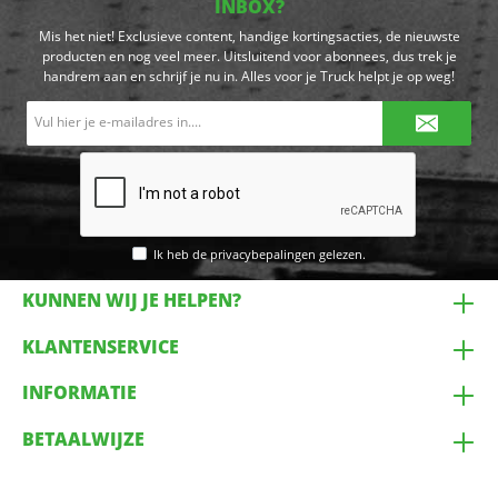
INBOX?
Mis het niet! Exclusieve content, handige kortingsacties, de nieuwste
producten en nog veel meer. Uitsluitend voor abonnees, dus trek je
handrem aan en schrijf je nu in. Alles voor je Truck helpt je op weg!
E-
mailadres*
Ik heb de
privacybepalingen
gelezen.
KUNNEN WIJ JE HELPEN?
KLANTENSERVICE
INFORMATIE
BETAALWIJZE