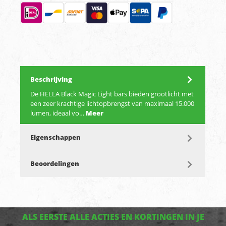
Beschrijving
De HELLA Black Magic Light bars bieden grootlicht met
een zeer krachtige lichtopbrengst van maximaal 15.000
lumen, ideaal vo…
Meer
Eigenschappen
Beoordelingen
ALS EERSTE ALLE ACTIES EN KORTINGEN IN JE