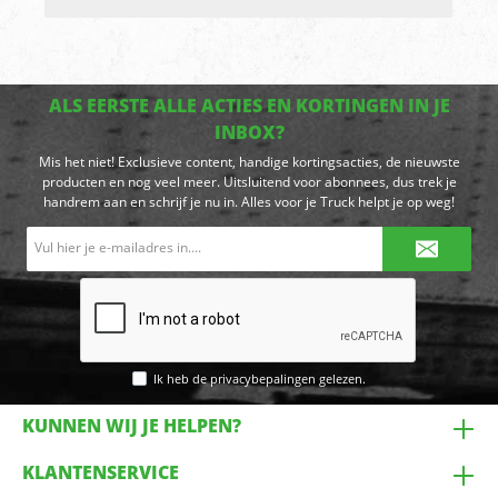
ALS EERSTE ALLE ACTIES EN KORTINGEN IN JE
INBOX?
Mis het niet! Exclusieve content, handige kortingsacties, de nieuwste
producten en nog veel meer. Uitsluitend voor abonnees, dus trek je
handrem aan en schrijf je nu in. Alles voor je Truck helpt je op weg!
E-
mailadres*
Ik heb de
privacybepalingen
gelezen.
KUNNEN WIJ JE HELPEN?
KLANTENSERVICE