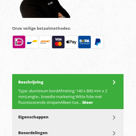
Onze veilige betaalmethodes:
Beschrijving
Type: aluminium bordAfmeting: 140 x 800 mm x 2
mmLengte-, breedte markering Witte folie met
fluorescerende strepenAlleen toe…
Meer
Eigenschappen
Beoordelingen