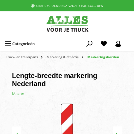
GRATIS VERZENDING* VANAF €150,- EXCL. BTW
Categorieën
Truck- en trailerparts
Markering & reflectie
Markeringsborden
Lengte-breedte markering
Nederland
Mazon