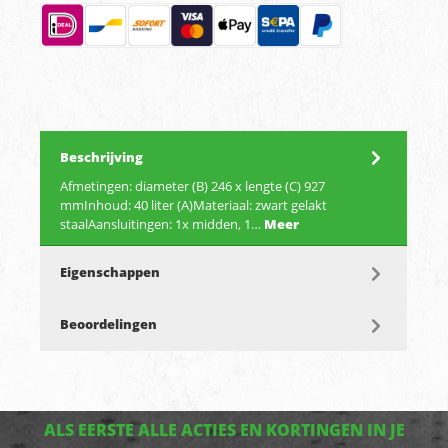
Beschrijving
Afmetingen: diameter (B) 246 x lengte (C) 927
mmInhoud: 40 liter (A)Materiaal: zwart gelakt
staalAansluitingen: 1x midden, 1…
Meer
Eigenschappen
Beoordelingen
ALS EERSTE ALLE ACTIES EN KORTINGEN IN JE