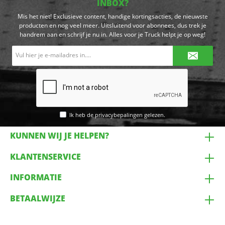
INBOX?
Mis het niet! Exclusieve content, handige kortingsacties, de nieuwste
producten en nog veel meer. Uitsluitend voor abonnees, dus trek je
handrem aan en schrijf je nu in. Alles voor je Truck helpt je op weg!
E-
mailadres*
Ik heb de
privacybepalingen
gelezen.
KUNNEN WIJ JE HELPEN?
KLANTENSERVICE
INFORMATIE
BETAALWIJZE