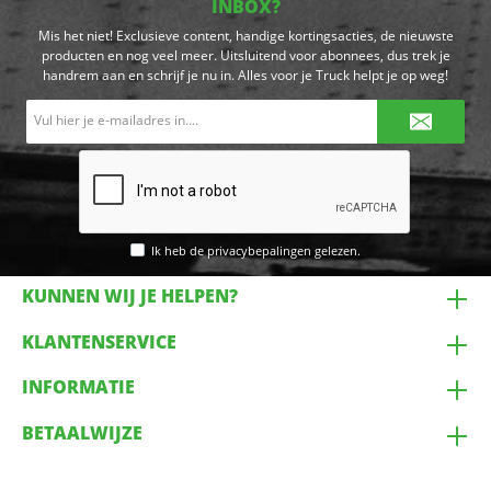
INBOX?
Mis het niet! Exclusieve content, handige kortingsacties, de nieuwste
producten en nog veel meer. Uitsluitend voor abonnees, dus trek je
handrem aan en schrijf je nu in. Alles voor je Truck helpt je op weg!
E-
mailadres*
Ik heb de
privacybepalingen
gelezen.
KUNNEN WIJ JE HELPEN?
KLANTENSERVICE
INFORMATIE
BETAALWIJZE