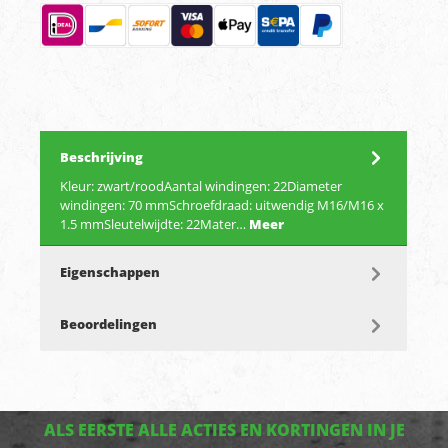
Beschrijving
Kleur: zwart/roodAantal windingen: 22Diameter
windingen: 70 mmSchroefdraad: uitwendig M16/M16 x
1.5 mmSleutelwijdte: 22Mater…
Meer
Eigenschappen
Beoordelingen
ALS EERSTE ALLE ACTIES EN KORTINGEN IN JE