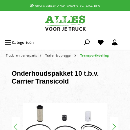
GRATIS VERZENDING* VANAF €150,- EXCL. BTW
Categorieën
Truck- en trailerparts
Trailer & oplegger
Transportkoeling
Onderhoudspakket 10 t.b.v.
Carrier Transicold