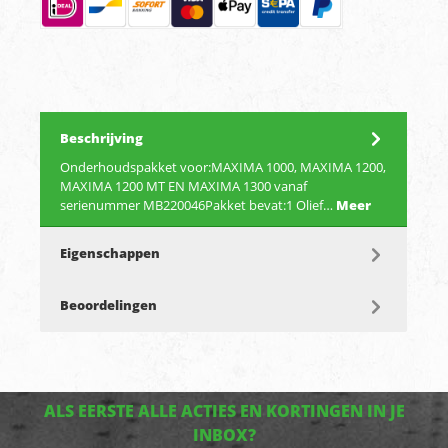
Beschrijving
Onderhoudspakket voor:MAXIMA 1000, MAXIMA 1200,
MAXIMA 1200 MT EN MAXIMA 1300 vanaf
serienummer MB220046Pakket bevat:1 Olief…
Meer
Eigenschappen
Beoordelingen
ALS EERSTE ALLE ACTIES EN KORTINGEN IN JE
INBOX?