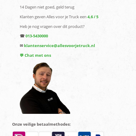
14 Dagen niet goed, geld terug
Klanten geven Alles voor je Truck een
4,6 / 5
Heb je nog vragen over dit product?
☎
013-5430000
✉
klantenservice@allesvoorjetruck.nl
💬 Chat met ons
Onze veilige betaalmethodes: