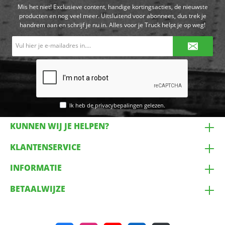
Mis het niet! Exclusieve content, handige kortingsacties, de nieuwste
producten en nog veel meer. Uitsluitend voor abonnees, dus trek je
handrem aan en schrijf je nu in. Alles voor je Truck helpt je op weg!
E-
mailadres*
Ik heb de
privacybepalingen
gelezen.
KUNNEN WIJ JE HELPEN?
KLANTENSERVICE
INFORMATIE
BETAALWIJZE