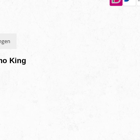
ngen
mo King