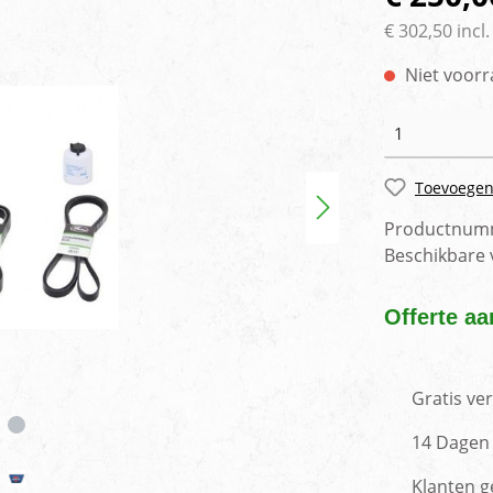
rlichting
Voertuig camera syste
€ 302,50 incl
Niet voorr
Toevoegen
Productnum
Beschikbare
Offerte aa
Gratis ve
14 Dagen 
Klanten g