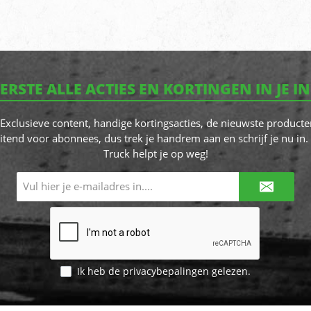
EERSTE ALLE ACTIES EN KORTINGEN IN JE I
! Exclusieve content, handige kortingsacties, de nieuwste producte
itend voor abonnees, dus trek je handrem aan en schrijf je nu in. 
Truck helpt je op weg!
E-
mailadres*
Ik heb de
privacybepalingen
gelezen.