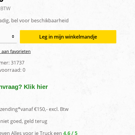
men
. BTW
adig, bel voor beschikbaarheid
Leg in mijn winkelmandje
 aan favorieten
mer:
31737
 voorraad:
0
nvraag? Klik hier
rzending*vanaf €150,- excl. Btw
niet goed, geld terug
even Alles voor je Truck een
4,6 / 5