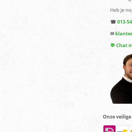
Heb je no
☎
013-5
✉
klante
💬 Chat 
Onze veilig