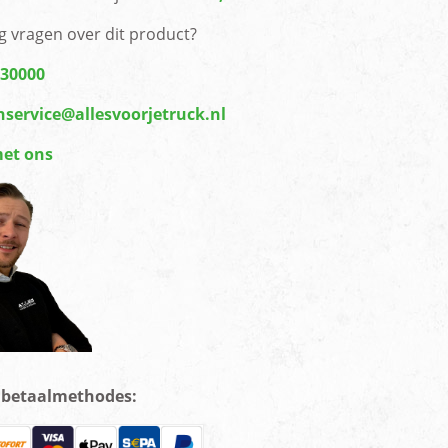
g vragen over dit product?
430000
nservice@allesvoorjetruck.nl
met ons
e betaalmethodes: