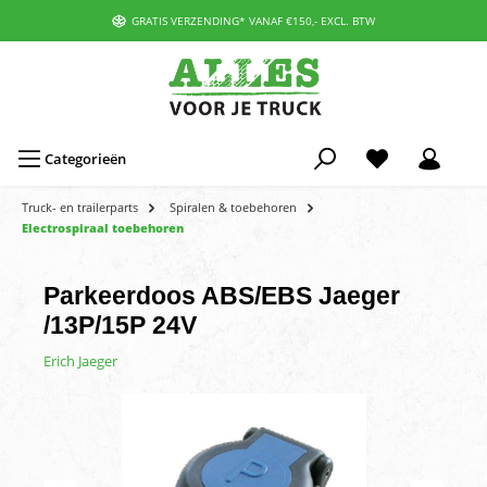
GRATIS VERZENDING* VANAF €150,- EXCL. BTW
Categorieën
Truck- en trailerparts
Spiralen & toebehoren
Electrospiraal toebehoren
Parkeerdoos ABS/EBS Jaeger
/13P/15P 24V
Erich Jaeger