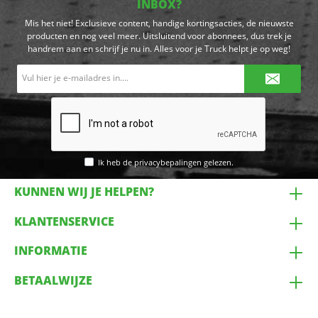
INBOX?
Mis het niet! Exclusieve content, handige kortingsacties, de nieuwste
producten en nog veel meer. Uitsluitend voor abonnees, dus trek je
handrem aan en schrijf je nu in. Alles voor je Truck helpt je op weg!
E-
mailadres*
Ik heb de
privacybepalingen
gelezen.
KUNNEN WIJ JE HELPEN?
KLANTENSERVICE
INFORMATIE
BETAALWIJZE