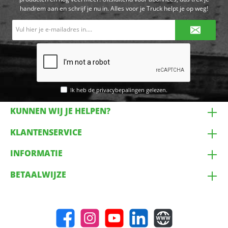
handrem aan en schrijf je nu in. Alles voor je Truck helpt je op weg!
E-
mailadres*
Ik heb de
privacybepalingen
gelezen.
KUNNEN WIJ JE HELPEN?
KLANTENSERVICE
INFORMATIE
BETAALWIJZE