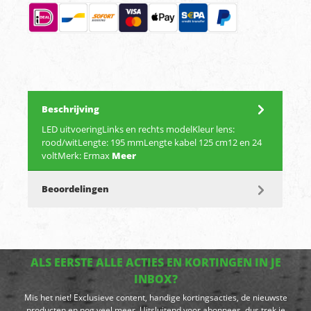
Beschrijving
LED uitvoeringLinks en rechts modelKleur lens:
rood/witLengte: 195 mmLengte kabel 125 cm12 en 24
voltMerk: Ermax
Meer
Beoordelingen
ALS EERSTE ALLE ACTIES EN KORTINGEN IN JE
INBOX?
Mis het niet! Exclusieve content, handige kortingsacties, de nieuwste
producten en nog veel meer. Uitsluitend voor abonnees, dus trek je