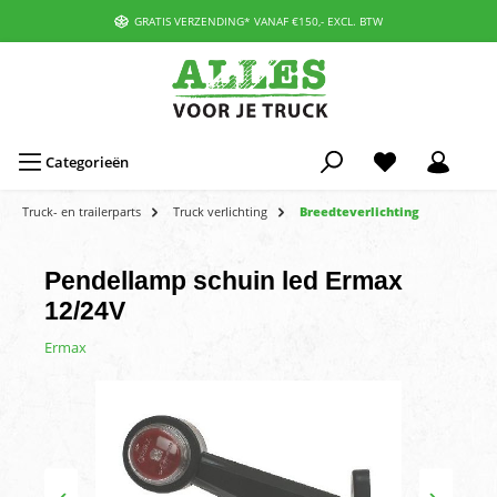
GRATIS VERZENDING* VANAF €150,- EXCL. BTW
Categorieën
Truck- en trailerparts
Truck verlichting
Breedteverlichting
Pendellamp schuin led Ermax
12/24V
Ermax