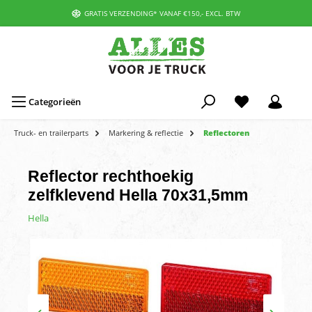
GRATIS VERZENDING* VANAF €150,- EXCL. BTW
Categorieën
Truck- en trailerparts
Markering & reflectie
Reflectoren
Reflector rechthoekig
zelfklevend Hella 70x31,5mm
Hella