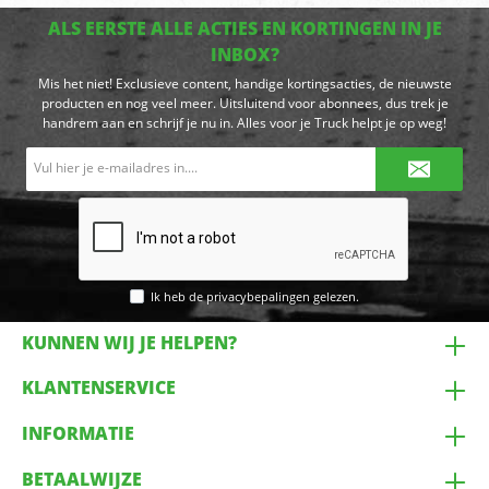
ALS EERSTE ALLE ACTIES EN KORTINGEN IN JE
INBOX?
Mis het niet! Exclusieve content, handige kortingsacties, de nieuwste
producten en nog veel meer. Uitsluitend voor abonnees, dus trek je
handrem aan en schrijf je nu in. Alles voor je Truck helpt je op weg!
E-
mailadres*
Ik heb de
privacybepalingen
gelezen.
KUNNEN WIJ JE HELPEN?
KLANTENSERVICE
INFORMATIE
BETAALWIJZE